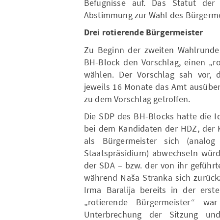
Befugnisse auf. Das Statut der
Abstimmung zur Wahl des Bürgermei
Drei rotierende Bürgermeister
Zu Beginn der zweiten Wahlrunde d
BH-Block den Vorschlag, einen „ro
wählen. Der Vorschlag sah vor, d
jeweils 16 Monate das Amt ausüben
zu dem Vorschlag getroffen.
Die SDP des BH-Blocks hatte die I
bei dem Kandidaten der HDZ, der K
als Bürgermeister sich (analog
Staatspräsidium) abwechseln würd
der SDA – bzw. der von ihr geführ
während Naša Stranka sich zurückz
Irma Baralija bereits in der ers
„rotierende Bürgermeister“ w
Unterbrechung der Sitzung und