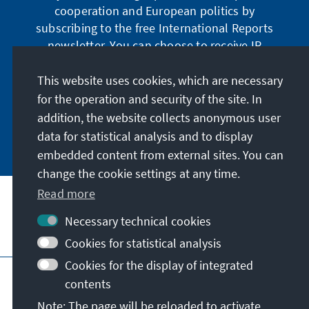
cooperation and European politics by
subscribing to the free International Reports
newsletter. You can choose to receive IR
digitally by subscribing to the newsletter in
German or have the print version sent to you in
This website uses cookies, which are necessary
German or English.
for the operation and security of the site. In
addition, the website collects anonymous user
Jetzt abonnieren
data for statistical analysis and to display
embedded content from external sites. You can
change the cookie settings at any time.
Read more
Necessary technical cookies
Visit also
Cookies for statistical analysis
Cookies for the display of integrated
Imprint
Data protection
Terms of use
contents
Declaration on accessibility
Note: The page will be reloaded to activate
Report an accessibility issue