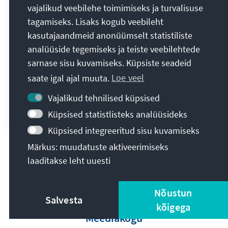
WHS
vajalikud veebilehe toimimiseks ja turvalisuse
tagamiseks. Lisaks kogub veebileht
KI und digitale Gesundheitslösungen
kasutajaandmeid anonüümselt statistiliste
als Schlüssel für eine gerechtere
analüüside tegemiseks ja teiste veebilehtede
globale Gesundheitsversorgung
sarnase sisu kuvamiseks. Küpsiste seadeid
saate igal ajal muuta.
Loe veel
Vertrauen, Innovation und Inklusion
Vajalikud tehnilised küpsised
Annika Schröder
18. oktoober 2024
Küpsised statistlisteks analüüsideks
Ürituste kokkuvõtted
Küpsised integreeritud sisu kuvamiseks
Märkus: muudatuste aktiveerimiseks
Kõik publikatsioonid
laaditakse leht uuesti
Nõustun
Salvesta
kõigega
Meediakogu