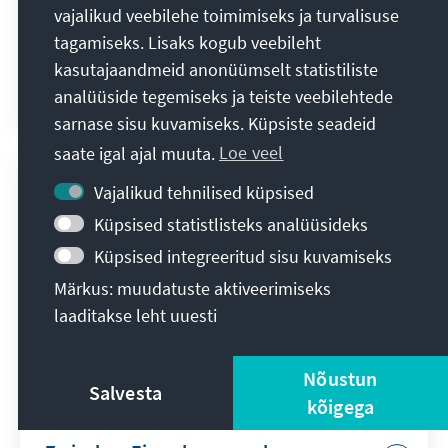
haben“
vajalikud veebilehe toimimiseks ja turvalisuse
tagamiseks. Lisaks kogub veebileht
Exkursion in die Gedenkstätte Sandbostel
kasutajaandmeid anonüümselt statistiliste
analüüside tegemiseks ja teiste veebilehtede
Meret Nitschke
10. juuli 2026
Ürituste kokkuvõtted
sarnase sisu kuvamiseks. Küpsiste seadeid
saate igal ajal muuta.
Loe veel
Vajalikud tehnilised küpsised
Küpsised statistlisteks analüüsideks
Küpsised integreeritud sisu kuvamiseks
Märkus: muudatuste aktiveerimiseks
laaditakse leht uuesti
Nõustun
Salvesta
KAS/Gerd Markert
kõigega