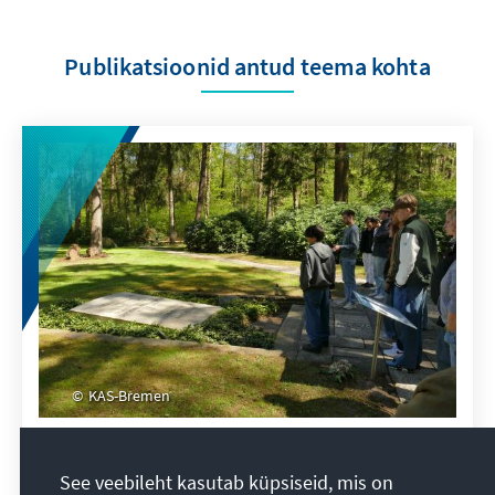
Publikatsioonid antud teema kohta
KAS-Bremen
„Diese Gleichgültigkeit ist wohl die
größte Schuld, die wir wohl alle
See veebileht kasutab küpsiseid, mis on