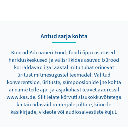
Antud sarja kohta
Konrad Adenaueri Fond, fondi õppeasutused,
hariduskeskused ja välisriikides asuvad bürood
korraldavad igal aastal mitu tuhat erinevat
üritust mitmesugustel teemadel. Valitud
konverentside, ürituste, sümpoosionide jne kohta
anname teile aja- ja asjakohast teavet aadressil
www.kas.de. Siit leiate kõrvuti sisukokkuvõtetega
ka täiendavaid materjale piltide, kõnede
käsikirjade, videote või audiosalvestiste kujul.