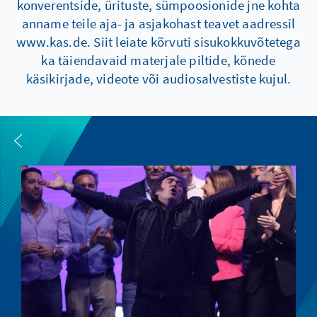
konverentside, ürituste, sümpoosionide jne kohta
anname teile aja- ja asjakohast teavet aadressil
www.kas.de. Siit leiate kõrvuti sisukokkuvõtetega
ka täiendavaid materjale piltide, kõnede
käsikirjade, videote või audiosalvestiste kujul.