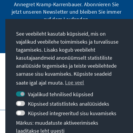
Annegret Kramp-Karrenbauer. Abonnieren Sie
jetzt unseren Newsletter und bleiben Sie immer
auf dem Laufenden.
See veebileht kasutab küpsiseid, mis on
Jetzt abonnieren
vajalikud veebilehe toimimiseks ja turvalisuse
tagamiseks. Lisaks kogub veebileht
kasutajaandmeid anonüümselt statistiliste
analüüside tegemiseks ja teiste veebilehtede
Meie missioon
sarnase sisu kuvamiseks. Küpsiste seadeid
saate igal ajal muuta.
Loe veel
Kontakt
Vajalikud tehnilised küpsised
Veel pakkumisi
Küpsised statistlisteks analüüsideks
Küpsised integreeritud sisu kuvamiseks
Impressum
Andmekaitse
Kasutustingimused
Märkus: muudatuste aktiveerimiseks
Erklärung zur Barrierefreiheit
Barriere melden
laaditakse leht uuesti
Sisukaart