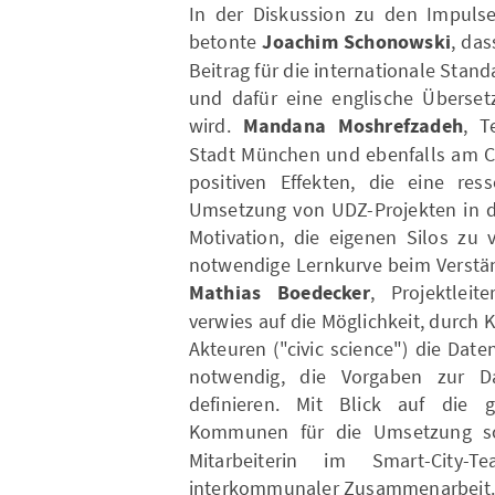
In der Diskussion zu den Impulse
betonte
Joachim Schonowski
, da
Beitrag für die internationale St
und dafür eine englische Überse
wird.
Mandana Moshrefzadeh
, T
Stadt München und ebenfalls am CU
positiven Effekten, die eine res
Umsetzung von UDZ-Projekten in de
Motivation, die eigenen Silos zu 
notwendige Lernkurve beim Verstän
Mathias Boedecker
, Projektlei
verwies auf die Möglichkeit, durch 
Akteuren ("civic science") die Date
notwendig, die Vorgaben zur D
definieren. Mit Blick auf die 
Kommunen für die Umsetzung so
Mitarbeiterin im Smart-Cit
interkommunaler Zusammenarbeit