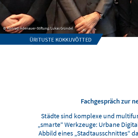
Konrad-Adenauer-Stiftung/Lukas Gründel
ÜRITUSTE KOKKUVÕTTED
Fachgespräch zur n
Städte sind komplexe und multifun
„smarte“ Werkzeuge: Urbane Digital
Abbild eines „Stadtausschnittes“ 