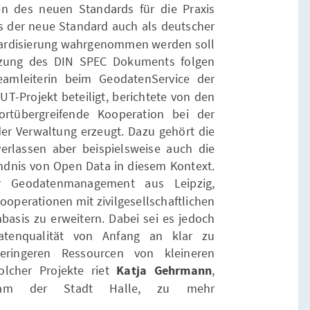
n des neuen Standards für die Praxis
ss der neue Standard auch als deutscher
andardisierung wahrgenommen werden soll
tzung des DIN SPEC Dokuments folgen
eamleiterin beim GeodatenService der
T-Projekt beteiligt, berichtete von den
sortübergreifende Kooperation bei der
r Verwaltung erzeugt. Dazu gehört die
verlassen aber beispielsweise auch die
dnis von Open Data in diesem Kontext.
ter Geodatenmanagement aus Leipzig,
Kooperationen mit zivilgesellschaftlichen
nbasis zu erweitern. Dabei sei es jedoch
atenqualität von Anfang an klar zu
geringeren Ressourcen von kleineren
lcher Projekte riet
Katja Gehrmann
,
y-Team der Stadt Halle, zu mehr
.