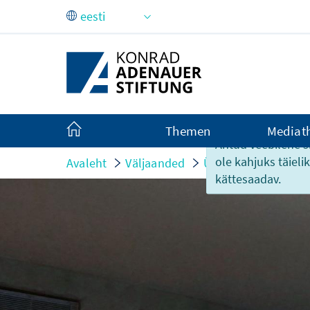
Skip to Main Content
Themen
Mediat
Antud veebilehe si
ole kahjuks täiel
Avaleht
Väljaanded
Ürituste infomaterja
kättesaadav.