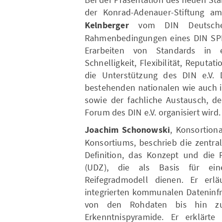
der Konrad-Adenauer-Stiftung a
Kelnberger
vom DIN Deutsches
Rahmenbedingungen eines DIN SPEC
Erarbeiten von Standards in 
Schnelligkeit, Flexibilität, Reputa
die Unterstützung des DIN e.V.
bestehenden nationalen wie auch 
sowie der fachliche Austausch, d
Forum des DIN e.V. organisiert wird.
Joachim Schonowski
, Konsortion
Konsortiums, beschrieb die zentra
Definition, das Konzept und die F
(UDZ), die als Basis für e
Reifegradmodell dienen. Er erlä
integrierten kommunalen Dateninfr
von den Rohdaten bis hin zu
Erkenntnispyramide. Er erklärt