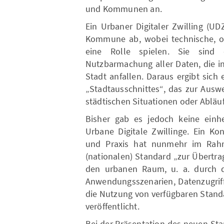
und Kommunen an.
Ein Urbaner Digitaler Zwilling (UD
Kommune ab, wobei technische, or
eine Rolle spielen. Sie sind
Nutzbarmachung aller Daten, die in
Stadt anfallen. Daraus ergibt sich 
„Stadtausschnittes“, das zur Ausw
städtischen Situationen oder Ablä
Bisher gab es jedoch keine einhe
Urbane Digitale Zwillinge. Ein K
und Praxis hat nunmehr im Rahm
(nationalen) Standard „zur Übertra
den urbanen Raum, u. a. durch d
Anwendungsszenarien, Datenzugriff
die Nutzung von verfügbaren Stand
veröffentlicht.
Bei der Präsentation des neuen St