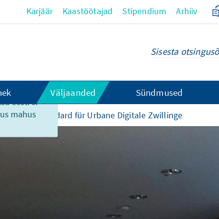
Karjäär
Kaastöötajad
Stipendium
Arhiiv
hek
Väljaanded
Sündmused
su eesti ei
ikus mahus
lid
Ein Standard für Urbane Digitale Zwillinge