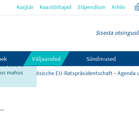
Karjäär
Kaastöötajad
Stipendium
Arhiiv
hek
Väljaanded
Sündmused
su eesti ei
ikus mahus
lid
Die französische EU-Ratspräsidentschaft – Agenda