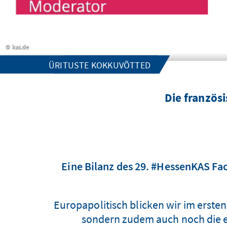
kas.de
ÜRITUSTE KOKKUVÕTTED
Die französ
Eine Bilanz des 29. #HessenKAS Fa
Europapolitisch blicken wir im ersten
sondern zudem auch noch die ei