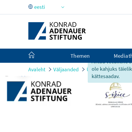
Skip to Main Content
Themen
Mediat
Antud veebilehe si
ole kahjuks täiel
Avaleht
Väljaanded
Ürituste infomaterja
kättesaadav.