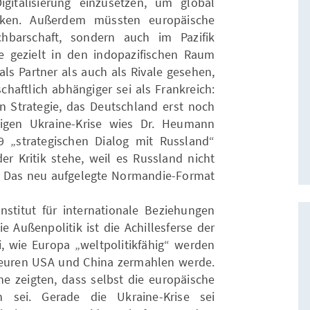
italisierung einzusetzen, um global
nken. Außerdem müssten europäische
hbarschaft, sondern auch im Pazifik
e gezielt in den indopazifischen Raum
ls Partner als auch als Rivale gesehen,
haftlich abhängiger sei als Frankreich:
on Strategie, das Deutschland erst noch
igen Ukraine-Krise wies Dr. Heumann
9 „strategischen Dialog mit Russland“
er Kritik stehe, weil es Russland nicht
. Das neu aufgelegte Normandie-Format
stitut für internationale Beziehungen
Die Außenpolitik ist die Achillesferse der
i, wie Europa „weltpolitikfähig“ werden
euren USA und China zermahlen werde.
ne zeigten, dass selbst die europäische
ich sei. Gerade die Ukraine-Krise sei