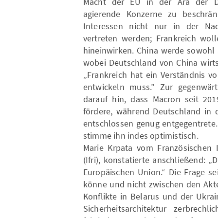
Macht der EU in der Ära der Dig
agierende Konzerne zu beschrä
Interessen nicht nur in der Nac
vertreten werden; Frankreich woll
hineinwirken. China werde sowohl a
wobei Deutschland von China wirtsc
„Frankreich hat ein Verständnis v
entwickeln muss.” Zur gegenwärt
darauf hin, dass Macron seit 201
fördere, während Deutschland in d
entschlossen genug entgegentrete
stimme ihn indes optimistisch.
Marie Krpata vom Französischen In
(Ifri), konstatierte anschließend: „
Europäischen Union.“ Die Frage se
könne und nicht zwischen den Akt
Konflikte in Belarus und der Ukrai
Sicherheitsarchitektur zerbrechl