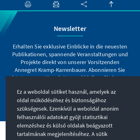
Newsletter
Erhalten Sie exklusive Einblicke in die neuesten
Publikationen, spannende Veranstaltungen und
Projekte direkt von unserer Vorsitzenden
Annegret Kramp-Karrenbauer. Abonnieren Sie
jetzt unseren Newsletter und bleiben Sie immer
auf dem Laufenden.
Ez a weboldal sütiket használ, amelyek az
oldal működéséhez és biztonságához
Jetzt abonnieren
szükségesek. Ezenkívül a weboldal anonim
felhasználói adatokat gyűjt statisztikai
elemzéshez és külső oldalak beágyazott
tartalmának megjelenítéséhez. A sütik
A célunk