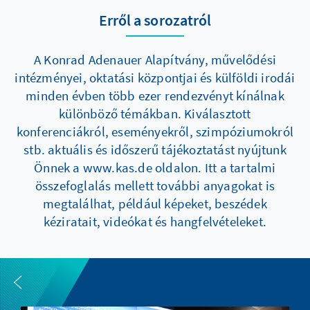
Erről a sorozatról
A Konrad Adenauer Alapítvány, művelődési
intézményei, oktatási központjai és külföldi irodái
minden évben több ezer rendezvényt kínálnak
különböző témákban. Kiválasztott
konferenciákról, eseményekről, szimpóziumokról
stb. aktuális és időszerű tájékoztatást nyújtunk
Önnek a www.kas.de oldalon. Itt a tartalmi
összefoglalás mellett további anyagokat is
megtalálhat, például képeket, beszédek
kéziratait, videókat és hangfelvételeket.