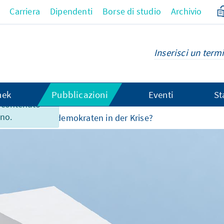
Carriera
Dipendenti
Borse di studio
Archivio
hek
Pubblicazioni
Eventi
St
 contenuto
ano.
omenti
Christdemokraten in der Krise?