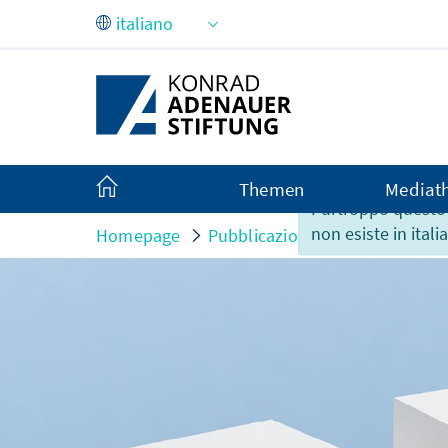
Skip to Main Content
Themen
Mediat
Purtroppo questo
non esiste in itali
Homepage
Pubblicazioni
Analisi e arg