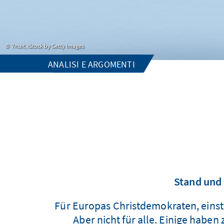
7nuit, iStock by Getty Images
ANALISI E ARGOMENTI
Stand und 
Für Europas Christdemokraten, einst e
Aber nicht für alle. Einige habe