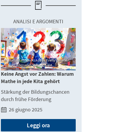
ANALISI E ARGOMENTI
Titelbild mit der KI Adobe Firefly generiert,
Konrad-Adenauer-Stiftung e. V.
Keine Angst vor Zahlen: Warum
Mathe in jede Kita gehört
Stärkung der Bildungschancen
durch frühe Förderung
26 giugno 2025
Leggi ora