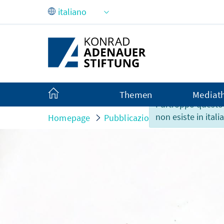
Skip to Main Content
Themen
Mediat
Purtroppo questo
non esiste in itali
Homepage
Pubblicazioni
Analisi e arg