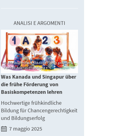
ANALISI E ARGOMENTI
Titelbild mit der KI Adobe Firefly generiert,
Konrad-Adenauer-Stiftung e. V.
Was Kanada und Singapur über
die frühe Förderung von
Basiskompetenzen lehren
Hochwertige frühkindliche
Bildung für Chancengerechtigkeit
und Bildungserfolg
7 maggio 2025