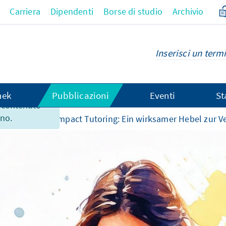
Carriera
Dipendenti
Borse di studio
Archivio
hek
Pubblicazioni
Eventi
St
 contenuto
ano.
omenti
High-Impact Tutoring: Ein wirksamer Hebel zur 