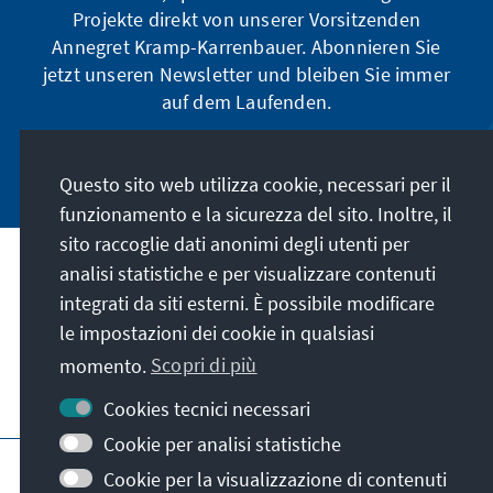
Projekte direkt von unserer Vorsitzenden
Annegret Kramp-Karrenbauer. Abonnieren Sie
jetzt unseren Newsletter und bleiben Sie immer
auf dem Laufenden.
Jetzt abonnieren
Questo sito web utilizza cookie, necessari per il
funzionamento e la sicurezza del sito. Inoltre, il
sito raccoglie dati anonimi degli utenti per
analisi statistiche e per visualizzare contenuti
La nostra missione
integrati da siti esterni. È possibile modificare
le impostazioni dei cookie in qualsiasi
Contatto
momento.
Scopri di più
Altre offerte della fondazione
Cookies tecnici necessari
Cookie per analisi statistiche
Colophon
Protezione dei dati
Cookie per la visualizzazione di contenuti
Termini e condizioni