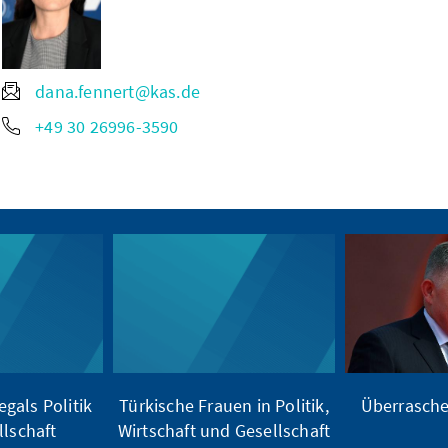
dana.fennert@kas.de
+49 30 26996-3590
gals Politik
Türkische Frauen in Politik,
Überrasche
lschaft
Wirtschaft und Gesellschaft