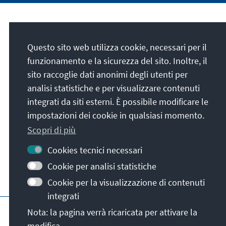
La nostra missione
Questo sito web utilizza cookie, necessari per il
Die Konrad-Adenauer-Stiftung setzt sich
funzionamento e la sicurezza del sito. Inoltre, il
national und international durch politische
sito raccoglie dati anonimi degli utenti per
Bildung für Frieden, Freiheit und
analisi statistiche e per visualizzare contenuti
Gerechtigkeit ein. Wir fördern und bewahren
integrati da siti esterni. È possibile modificare le
freiheitliche Demokratie, die Soziale
impostazioni dei cookie in qualsiasi momento.
Marktwirtschaft und die Entwicklung und
Scopri di più
Festigung des Wertekonsenses.
Cookies tecnici necessari
La nostra missione
Cookie per analisi statistiche
Cookie per la visualizzazione di contenuti
integrati
Colophon
Protezione dei dati
Termini e 
Nota: la pagina verrà ricaricata per attivare la
modifica