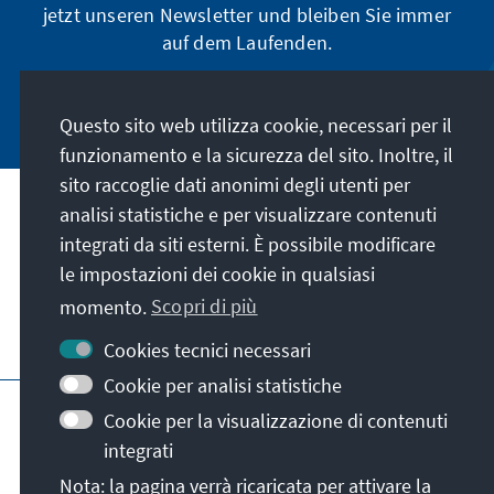
jetzt unseren Newsletter und bleiben Sie immer
auf dem Laufenden.
Jetzt abonnieren
Questo sito web utilizza cookie, necessari per il
funzionamento e la sicurezza del sito. Inoltre, il
sito raccoglie dati anonimi degli utenti per
analisi statistiche e per visualizzare contenuti
La nostra missione
integrati da siti esterni. È possibile modificare
le impostazioni dei cookie in qualsiasi
Contatto
momento.
Scopri di più
Altre offerte della fondazione
Cookies tecnici necessari
Cookie per analisi statistiche
Colophon
Protezione dei dati
Cookie per la visualizzazione di contenuti
Termini e condizioni
integrati
Erklärung zur Barrierefreiheit
Barriere melden
Nota: la pagina verrà ricaricata per attivare la
Mappa del sito