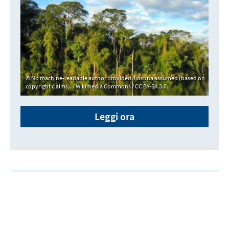
No machine-readable author provided. Ilosuna assumed (based on
copyright claims). / Wikimedia Commons / CC BY-SA 3.0
Leggi ora