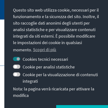
Jetzt abonnieren
Questo sito web utilizza cookie, necessari per il
funzionamento e la sicurezza del sito. Inoltre, il
sito raccoglie dati anonimi degli utenti per
analisi statistiche e per visualizzare contenuti
La nostra missione
integrati da siti esterni. È possibile modificare
le impostazioni dei cookie in qualsiasi
Contatto
momento.
Scopri di più
Altre offerte della fondazione
Cookies tecnici necessari
Cookie per analisi statistiche
Colophon
Protezione dei dati
Cookie per la visualizzazione di contenuti
Termini e condizioni
integrati
Erklärung zur Barrierefreiheit
Barriere melden
Nota: la pagina verrà ricaricata per attivare la
Mappa del sito
modifica
© Konrad-Adenauer-Stiftung e.V. 2026