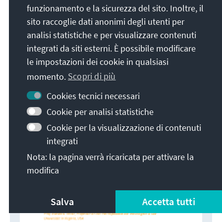
funzionamento e la sicurezza del sito. Inoltre, il
bei der Konrad-Adenauer-Stiftung, gestellt.
sito raccoglie dati anonimi degli utenti per
analisi statistiche e per visualizzare contenuti
Lesen Sie das Interview mit Professor Russell A.
integrati da siti esterni. È possibile modificare
Miller „Trump versus United States" hier als PDF.
le impostazioni dei cookie in qualsiasi
momento.
Scopri di più
Cookies tecnici necessari
Cookie per analisi statistiche
Cookie per la visualizzazione di contenuti
integrati
Nota: la pagina verrà ricaricata per attivare la
modifica
Salva
Accetta tutti