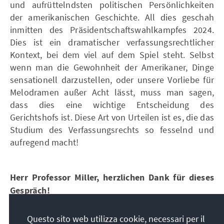
und aufrüttelndsten politischen Persönlichkeiten
der amerikanischen Geschichte. All dies geschah
inmitten des Präsidentschaftswahlkampfes 2024.
Dies ist ein dramatischer verfassungsrechtlicher
Kontext, bei dem viel auf dem Spiel steht. Selbst
wenn man die Gewohnheit der Amerikaner, Dinge
sensationell darzustellen, oder unsere Vorliebe für
Melodramen außer Acht lässt, muss man sagen,
dass dies eine wichtige Entscheidung des
Gerichtshofs ist. Diese Art von Urteilen ist es, die das
Studium des Verfassungsrechts so fesselnd und
aufregend macht!
Herr Professor Miller, herzlichen Dank für dieses
Gespräch!
Die Fragen wurden von Dr. Franziska Rinke,
Questo sito web utilizza cookie, necessari per il
Referentin für Rechtsstaatsdialog und Völkerrecht