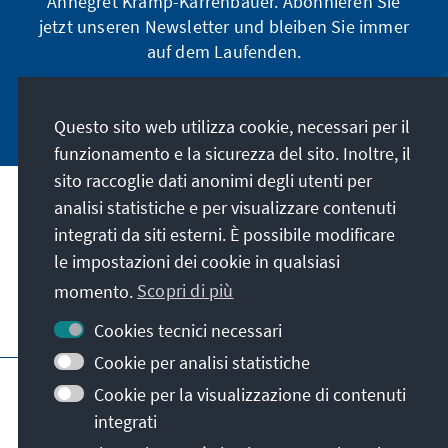
Annegret Kramp-Karrenbauer. Abonnieren Sie
jetzt unseren Newsletter und bleiben Sie immer
auf dem Laufenden.
Jetzt abonnieren
Questo sito web utilizza cookie, necessari per il
funzionamento e la sicurezza del sito. Inoltre, il
sito raccoglie dati anonimi degli utenti per
analisi statistiche e per visualizzare contenuti
La nostra missione
integrati da siti esterni. È possibile modificare
le impostazioni dei cookie in qualsiasi
Contatto
momento.
Scopri di più
Altre offerte della fondazione
Cookies tecnici necessari
Cookie per analisi statistiche
Colophon
Protezione dei dati
Cookie per la visualizzazione di contenuti
Termini e condizioni
integrati
Erklärung zur Barrierefreiheit
Barriere melden