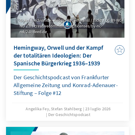
Ars Electronica - Robert Bauernhansl / flickr / CC BY-NC-
ND 2.0 / creativecommons.org/licenses/by-nc-
nd/2.0/deed.de
Hemingway, Orwell und der Kampf
der totalitären Ideologien: Der
Spanische Bürgerkrieg 1936–1939
Der Geschichtspodcast von Frankfurter
Allgemeine Zeitung und Konrad-Adenauer-
Stiftung – Folge #12
Angelika Fey, Stefan Stahlberg
23 luglio 2026
Der Geschichtspodcast