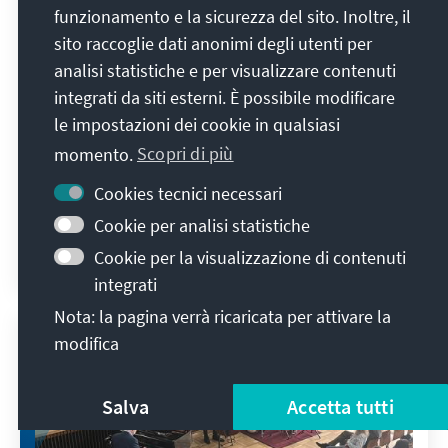
funzionamento e la sicurezza del sito. Inoltre, il
sito raccoglie dati anonimi degli utenti per
KAS/Wadim Lisovenko
analisi statistiche e per visualizzare contenuti
„Ach, Gussie!“ – Eine Frau zwischen
integrati da siti esterni. È possibile modificare
Politik, Familie und Widerstand
le impostazioni dei cookie in qualsiasi
momento.
Scopri di più
Sonderaufführung des Theaterstücks „Ach,
Gussie!“ zum 150. Geburtstag Konrad
Cookies tecnici necessari
Adenauers im Pfefferberg-Theater Berlin
Cookie per analisi statistiche
Cookie per la visualizzazione di contenuti
Christiane Stahr
27 aprile 2026
Relazioni degli eventi
integrati
Nota: la pagina verrà ricaricata per attivare la
modifica
Salva
Accetta tutti