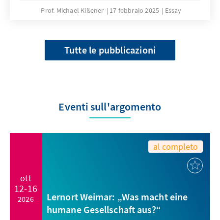
Prof. Michael Kißener
17 febbraio 2025
Essay
Tutte le pubblicazioni
Eventi sull'argomento
al completo
ott
12-16
Lernort Weimar: „Was macht eine
2026
humane Gesellschaft aus?“