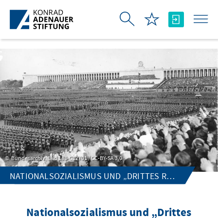
Skip to Main Content
Bundesarchiv, Bild 183-C12701 / CC-BY-SA 3.0
NATIONALSOZIALISMUS UND „DRITTES REICH“
Nationalsozialismus und „Drittes