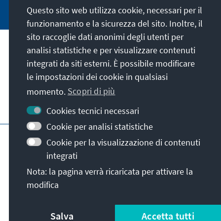
Questo sito web utilizza cookie, necessari per il
funzionamento e la sicurezza del sito. Inoltre, il
sito raccoglie dati anonimi degli utenti per
analisi statistiche e per visualizzare contenuti
La nostra missione
integrati da siti esterni. È possibile modificare
le impostazioni dei cookie in qualsiasi
Contatto
momento.
Scopri di più
Altre offerte della fondazione
Cookies tecnici necessari
Cookie per analisi statistiche
Colophon
Protezione dei dati
Cookie per la visualizzazione di contenuti
Termini e condizioni
integrati
Erklärung zur Barrierefreiheit
Barriere melden
Nota: la pagina verrà ricaricata per attivare la
Mappa del sito
modifica
© Konrad-Adenauer-Stiftung e.V. 2026
Salva
Accetta tutti