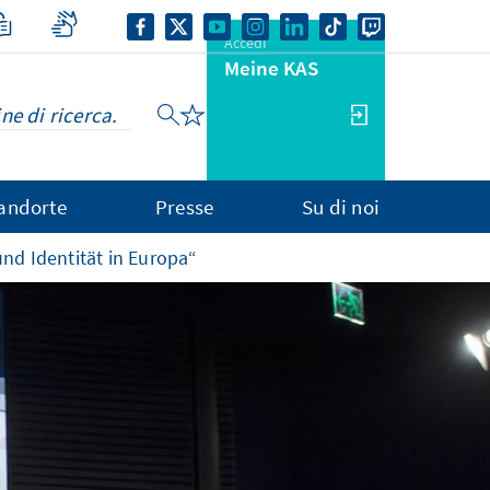
Accedi
Meine KAS
andorte
Presse
Su di noi
d Identität in Europa“