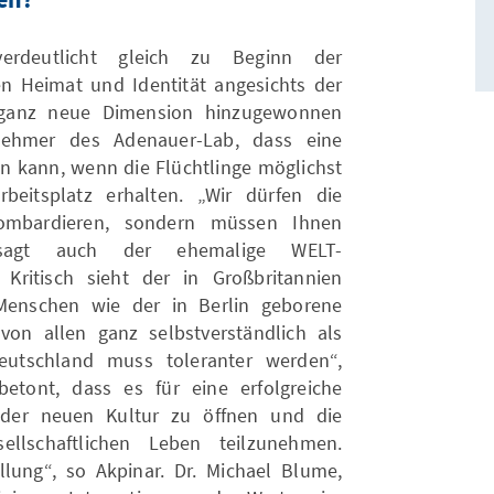
en?
erdeutlicht gleich zu Beginn der
n Heimat und Identität angesichts der
ne ganz neue Dimension hinzugewonnen
lnehmer des Adenauer-Lab, dass eine
gen kann, wenn die Flüchtlinge möglichst
beitsplatz erhalten. „Wir dürfen die
bombardieren, sondern müssen Ihnen
“, sagt auch der ehemalige WELT-
Kritisch sieht der in Großbritannien
 Menschen wie der in Berlin geborene
on allen ganz selbstverständlich als
utschland muss toleranter werden“,
 betont, dass es für eine erfolgreiche
ch der neuen Kultur zu öffnen und die
ellschaftlichen Leben teilzunehmen.
ellung“, so Akpinar. Dr. Michael Blume,