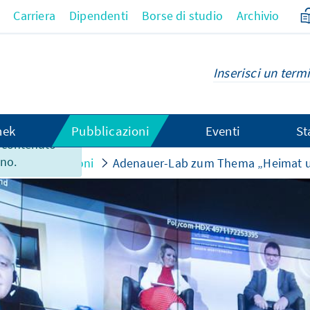
Carriera
Dipendenti
Borse di studio
Archivio
hek
Pubblicazioni
Eventi
St
 contenuto
ano.
 le manifestazioni
Adenauer-Lab zum Thema „Heimat un