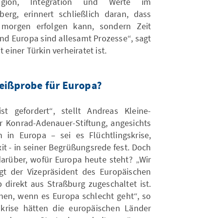
ligion, Integration und Werte im
erg, erinnert schließlich daran, dass
 morgen erfolgen kann, sondern Zeit
und Europa sind allesamt Prozesse“, sagt
 einer Türkin verheiratet ist.
rreißprobe für Europa?
t gefordert“, stellt Andreas Kleine-
r Konrad-Adenauer-Stiftung, angesichts
n in Europa – sei es Flüchtlingskrise,
it - in seiner Begrüßungsrede fest. Doch
darüber, wofür Europa heute steht? „Wir
t der Vizepräsident des Europäischen
direkt aus Straßburg zugeschaltet ist.
hen, wenn es Europa schlecht geht“, so
skrise hätten die europäischen Länder