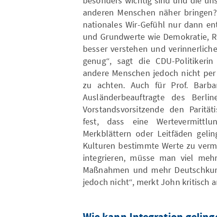
besonders wichtig sind und die un
anderen Menschen näher bringen? 
nationales Wir-Gefühl nur dann en
und Grundwerte wie Demokratie, Re
besser verstehen und verinnerlich
genug“, sagt die CDU-Politiker
andere Menschen jedoch nicht per
zu achten. Auch für Prof. Barb
Ausländerbeauftragte des Berli
Vorstandsvorsitzende den Paritäti
fest, dass eine Wertevermittl
Merkblättern oder Leitfäden gel
Kulturen bestimmte Werte zu vermi
integrieren, müsse man viel meh
Maßnahmen und mehr Deutschkurse
jedoch nicht“, merkt John kritisch a