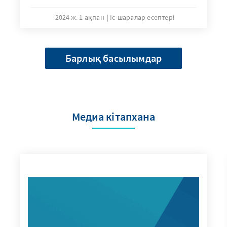
2024 ж. 1 ақпан
Іс-шаралар есептері
Барлық басылымдар
Медиа кітапхана