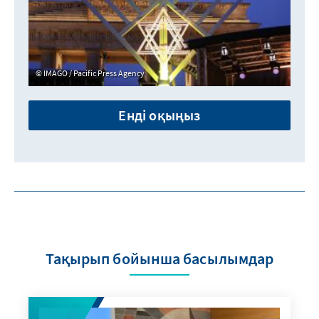
IMAGO / Pacific Press Agency
Енді оқыңыз
Тақырып бойынша басылымдар