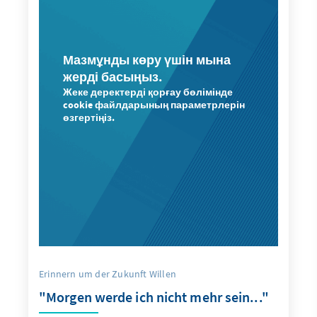
Мазмұнды көру үшін мына
жерді басыңыз.
Жеке деректерді қорғау бөлімінде
cookie файлдарының параметрлерін
өзгертіңіз.
Erinnern um der Zukunft Willen
"Morgen werde ich nicht mehr sein..."