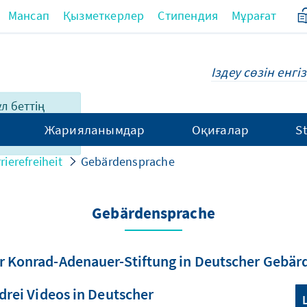
Мансап
Қызметкерлер
Стипендия
Мұрағат
ұл беттің
ны толық
Жарияланымдар
Оқиғалар
S
rierefreiheit
Gebärdensprache
Gebärdensprache
r Konrad-Adenauer-Stiftung in Deutscher Gebär
 drei Videos in Deutscher