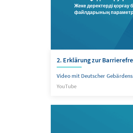
Жеке деректерді қорғау б
файлдарының параметрле
2. Erklärung zur Barrierefr
Video mit Deutscher Gebärdens
YouTube