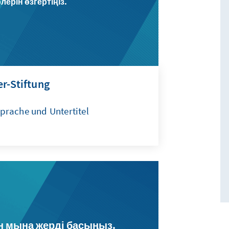
рін өзгертіңіз.
r-Stiftung
prache und Untertitel
н мына жерді басыңыз.