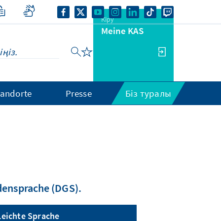
Кіру
Meine KAS
tandorte
Presse
Біз туралы
densprache (DGS).
Leichte Sprache