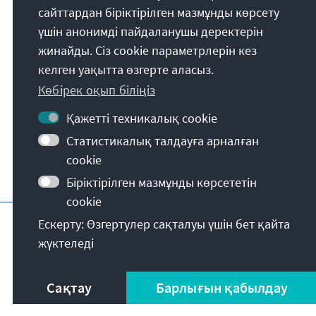
Die Konrad-Adenauer-Stiftung setzt sich
сайттардан біріктірілген мазмұнды көрсету
national und international durch politische
үшін анонимді пайдаланушы деректерін
Bildung für Frieden, Freiheit und
жинайды. Сіз cookie параметрлерін кез
Gerechtigkeit ein. Wir fördern und bewahren
келген уақытта өзгерте аласыз.
freiheitliche Demokratie, die Soziale
Көбірек оқып біліңіз
Marktwirtschaft und die Entwicklung und
Festigung des Wertekonsenses.
Қажетті техникалық cookie
Статистикалық талдауға арналған
Біздің миссиямыз
cookie
Біріктірілген мазмұнды көрсететін
cookie
Шығыс деректер
Деректерді қорғау
Қ
Ескерту: Өзгертулер сақталуы үшін бет қайта
жүктеледі
Сақтау
Барлығын қабылдау