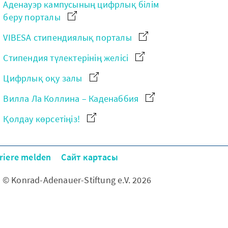
Аденауэр кампусының цифрлық білім
беру порталы
VIBESA стипендиялық порталы
Стипендия түлектерінің желісі
Цифрлық оқу залы
Вилла Ла Коллина – Каденаббия
Қолдау көрсетіңіз!
riere melden
Сайт картасы
© Konrad-Adenauer-Stiftung e.V. 2026