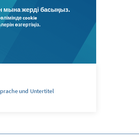
н мына жерді басыңыз.
өлімінде cookie
рін өзгертіңіз.
prache und Untertitel