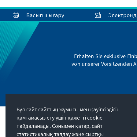
Басып шығару
Электронд
Erhalten Sie exklusive Ein
von unserer Vorsitzenden A
Бұл сайт сайттың жұмысы мен қауіпсіздігін
қамтамасыз ету үшін қажетті cookie
Біздің миссиямыз
пайдаланады. Сонымен қатар, сайт
статистикалық талдау және сыртқы