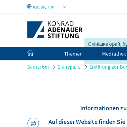
Skip to Main Content
Өкінішке орай, б
қазақ тілі мазмұ
Themen
Mediathek
емес.
Басты бет
Біз туралы
Erklärung zur Bar
Informationen zu
Auf dieser Website finden Sie