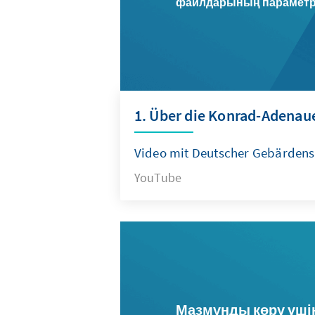
файлдарының параметрле
1. Über die Konrad-Adenaue
Video mit Deutscher Gebärdens
YouTube
Мазмұнды көру үші