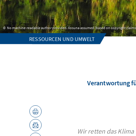
No machine-readable author provided. Ilosuna assumed (based on copyright claims
RESSOURCEN UND UMWELT
Verantwortung fü
Wir retten das Klima 