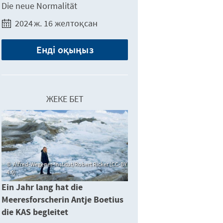
Die neue Normalität
2024 ж. 16 желтоқсан
Енді оқыңыз
ЖЕКЕ БЕТ
Alfred-Wegener-Institut/Robert Ricker (CC-BY
4.0)
Ein Jahr lang hat die
Meeresforscherin Antje Boetius
die KAS begleitet