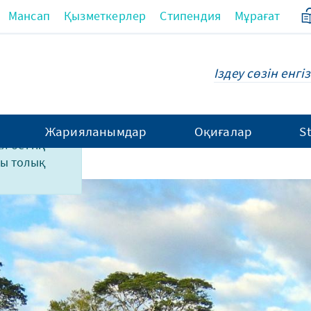
Мансап
Қызметкерлер
Стипендия
Мұрағат
Жарияланымдар
Оқиғалар
S
ұл беттің
ны толық
welt