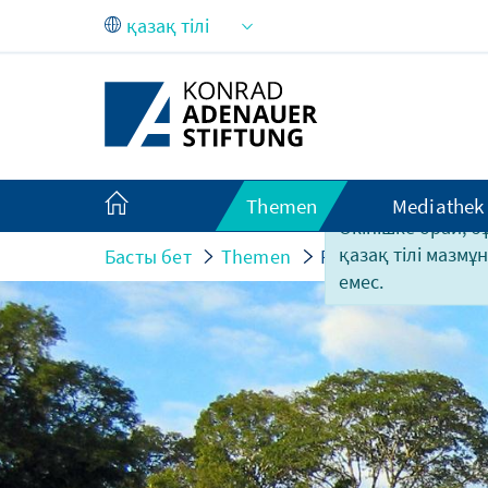
Skip to Main Content
Themen
Mediathek
Өкінішке орай, б
қазақ тілі мазмұ
Басты бет
Themen
Ressourcen und Um
емес.