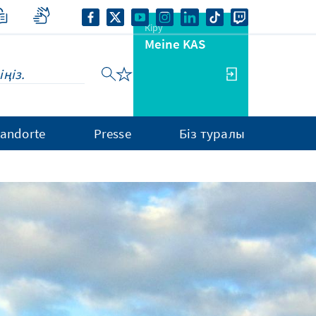
Кіру
Meine KAS
tandorte
Presse
Біз туралы