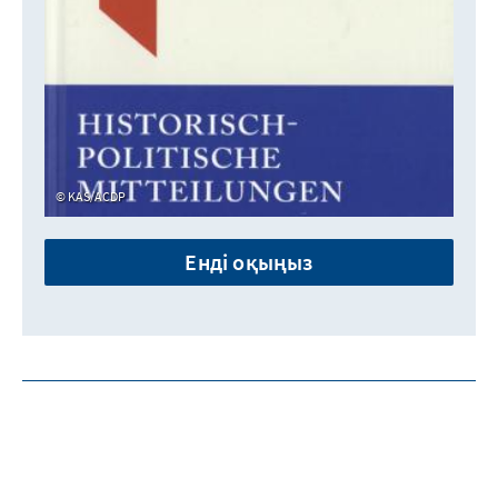
KAS/ACDP
Енді оқыңыз