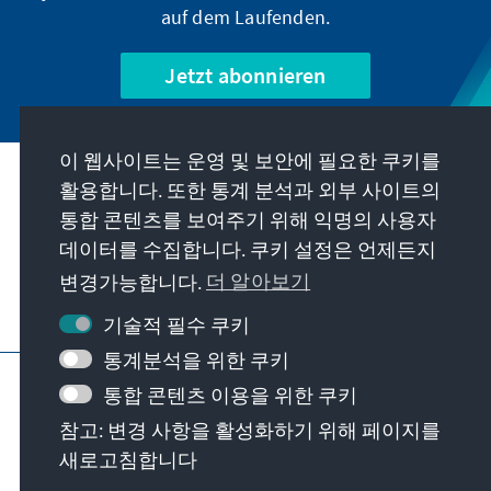
auf dem Laufenden.
Jetzt abonnieren
이 웹사이트는 운영 및 보안에 필요한 쿠키를
우리의 과제
활용합니다. 또한 통계 분석과 외부 사이트의
통합 콘텐츠를 보여주기 위해 익명의 사용자
데이터를 수집합니다. 쿠키 설정은 언제든지
연락처
변경가능합니다.
더 알아보기
재단에서 제공하는 제안 더 보기
기술적 필수 쿠키
통계분석을 위한 쿠키
요목
개인 정보 보호
이용 약관
통합 콘텐츠 이용을 위한 쿠키
Erklärung zur Barrierefreiheit
Barriere melden
참고: 변경 사항을 활성화하기 위해 페이지를
사이트 맵
새로고침합니다
© Konrad-Adenauer-Stiftung e.V. 2026