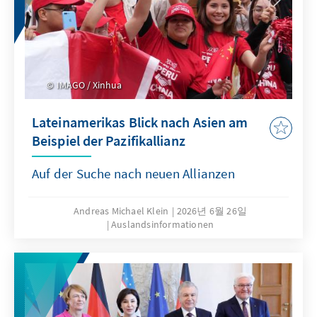
IMAGO / Xinhua
Lateinamerikas Blick nach Asien am
Beispiel der Pazifikallianz
Auf der Suche nach neuen Allianzen
Andreas Michael Klein
2026년 6월 26일
Auslandsinformationen