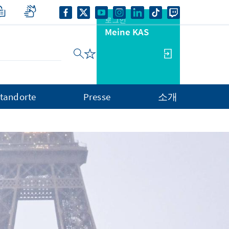
로그인
Meine KAS
tandorte
Presse
소개