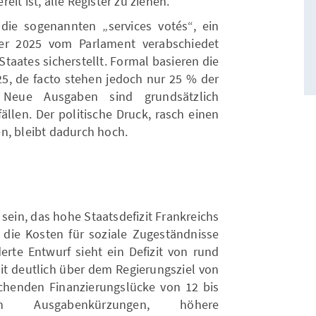
it ist, alle Register zu ziehen.
die sogenannten „services votés“, ein
er 2025 vom Parlament verabschiedet
taates sicherstellt. Formal basieren die
, de facto stehen jedoch nur 25 % der
. Neue Ausgaben sind grundsätzlich
ällen. Der politische Druck, rasch einen
n, bleibt dadurch hoch.
sein, das hohe Staatsdefizit Frankreichs
h die Kosten für soziale Zugeständnisse
te Entwurf sieht ein Defizit von rund
mit deutlich über dem Regierungsziel von
chenden Finanzierungslücke von 12 bis
en Ausgabenkürzungen, höhere