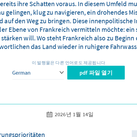
ereits ihre Schatten voraus. In diesem Umfeld m
u gelingen, klug zu navigieren, ein drohendes 
auf den Weg zu bringen. Diese innenpolitische Ins
ler Ebene von Frankreich vermitteln möchte: ein s
t stärken will. Wo steht Frankreich also zu Begin
twortlichen das Land wieder in ruhigere Fahrwass
이 발행물은 다른 언어로도 제공됩니다
pdf 파일 열기
2026년 1월 14일
rungsprioritäten