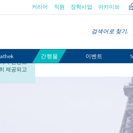
커리어
직원
장학사업
아카이브
athek
간행물
이벤트
S
이지 컨텐츠
히 제공되고
nkreich 2026