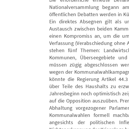
Nationalversammlung begann am
öffentlichen Debatten werden in Kü
Ein direktes Absegnen gilt als u
Austausch zwischen beiden Kammer
einen Kompromiss an, um die umst
Verfassung (Verabschiedung ohne 
stehen fünf Themen: Landwirtsc
Kommunen, Überseegebiete und Z
müssen zügig abgeschlossen wer
wegen der Kommunalwahlkampagne se
könnte die Regierung Artikel 44.
über Teile des Haushalts zu erzw
Jahresbeginn noch optimistisch ze
auf die Opposition auszuüben. Prem
Abhaltung vorgezogener Parlam
Kommunalwahlen formell machbar 
angesichts der politischen Infl