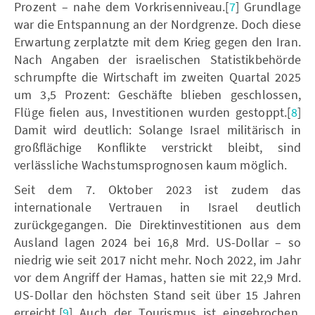
Prozent – nahe dem Vorkrisenniveau.[
7
] Grundlage
war die Entspannung an der Nordgrenze. Doch diese
Erwartung zerplatzte mit dem Krieg gegen den Iran.
Nach Angaben der israelischen Statistikbehörde
schrumpfte die Wirtschaft im zweiten Quartal 2025
um 3,5 Prozent: Geschäfte blieben geschlossen,
Flüge fielen aus, Investitionen wurden gestoppt.[
8
]
Damit wird deutlich: Solange Israel militärisch in
großflächige Konflikte verstrickt bleibt, sind
verlässliche Wachstumsprognosen kaum möglich.
Seit dem 7. Oktober 2023 ist zudem das
internationale Vertrauen in Israel deutlich
zurückgegangen. Die Direktinvestitionen aus dem
Ausland lagen 2024 bei 16,8 Mrd. US-Dollar – so
niedrig wie seit 2017 nicht mehr. Noch 2022, im Jahr
vor dem Angriff der Hamas, hatten sie mit 22,9 Mrd.
US-Dollar den höchsten Stand seit über 15 Jahren
erreicht.[
9
] Auch der Tourismus ist eingebrochen.