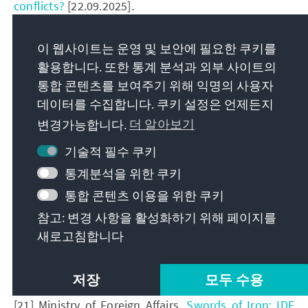
conflicts?
[22.09.2025].
[16] SIPRI,
SIPRI Military Expenditure Database
[22.09.2025].
이 웹사이트는 운영 및 보안에 필요한 쿠키를
활용합니다. 또한 통계 분석과 외부 사이트의
[17] ToI,
Israel leads global surge in military
통합 콘텐츠를 보여주기 위해 익명의 사용자
spending, with steepest increase since 1967
데이터를 수집합니다. 쿠키 설정은 언제든지
[22.09.2025].
변경가능합니다.
더 알아보기
[18] Neria, Yuval et al. (2025):
Israeli mental health in
the aftermath of the October 7 terrorist attack: risks,
기술적 필수 쿠키
challenges, and recommendations
, Israel Journal of
통계분석을 위한 쿠키
Health Policy Research 14 (1), p. 2-3 [22.09.2025].
통합 콘텐츠 이용을 위한 쿠키
[19] JPost,
Report highlights challenges in Israel’s
참고: 변경 사항을 활성화하기 위해 페이지를
healthcare system post-Oct 7
[22.09.2025].
새로고침합니다
[20] JPost,
The war will end, but the habit remains’:
Israel’s growing crisis of trauma and addiction
저장
모두 수용
[19.08.2025].
[21] Ministry of Foreign Affairs,
Swords of Iron: IDF