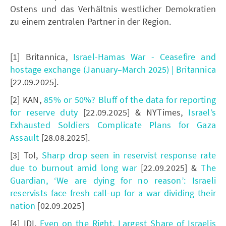
Ostens und das Verhältnis westlicher Demokratien
zu einem zentralen Partner in der Region.
[1] Britannica,
Israel-Hamas War - Ceasefire and
hostage exchange (January–March 2025) | Britannica
[22.09.2025].
[2] KAN,
85% or 50%? Bluff of the data for reporting
for reserve duty
[22.09.2025] & NYTimes,
Israel’s
Exhausted Soldiers Complicate Plans for Gaza
Assault
[28.08.2025].
[3] ToI,
Sharp drop seen in reservist response rate
due to burnout amid long war
[22.09.2025] &
The
Guardian, ‘We are dying for no reason’: Israeli
reservists face fresh call-up for a war dividing their
nation
[02.09.2025]
[4] IDI,
Even on the Right, Largest Share of Israelis