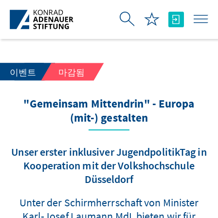
Skip to Main Content
이벤트
마감됨
"Gemeinsam Mittendrin" - Europa
(mit-) gestalten
Unser erster inklusiver JugendpolitikTag in
Kooperation mit der Volkshochschule
Düsseldorf
Unter der Schirmherrschaft von Minister
Karl-Josef Laumann MdL bieten wir für