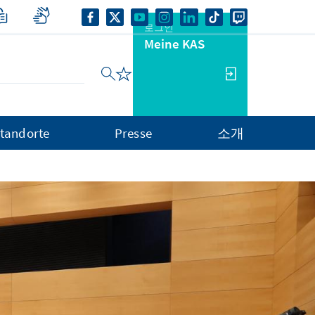
로그인
Meine KAS
tandorte
Presse
소개