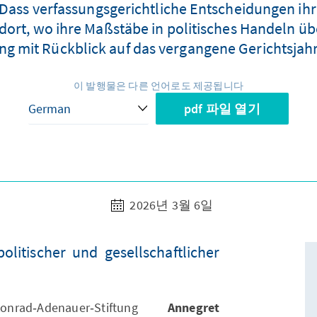
Dass verfassungsgerichtliche Entscheidungen ihr
dort, wo ihre Maßstäbe in politisches Handeln übe
ng mit Rückblick auf das vergangene Gerichtsjah
이 발행물은 다른 언어로도 제공됩니다
pdf 파일 열기
2026년 3월 6일
olitischer und gesellschaftlicher
rad‑Adenauer‑Stiftung
Annegret