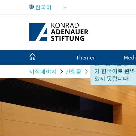
Skip to Main Content
Themen
Medi
안타깝게도 본 페
가 한국어로 완벽
시작페이지
간행물
행사자료
Der Be
있지 못합니다.