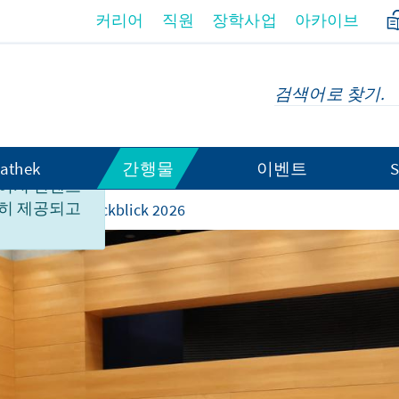
커리어
직원
장학사업
아카이브
athek
간행물
이벤트
S
이지 컨텐츠
히 제공되고
rliner Jahresrückblick 2026