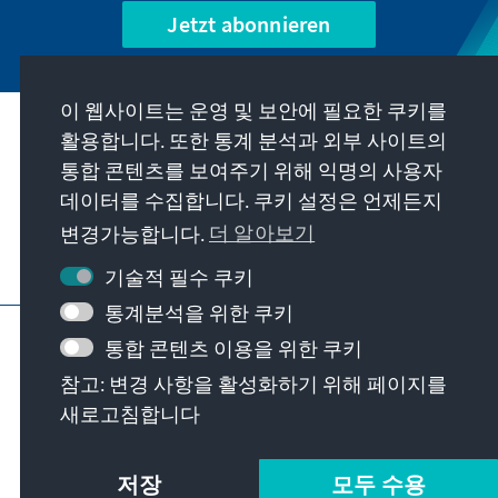
Jetzt abonnieren
이 웹사이트는 운영 및 보안에 필요한 쿠키를
우리의 과제
활용합니다. 또한 통계 분석과 외부 사이트의
통합 콘텐츠를 보여주기 위해 익명의 사용자
데이터를 수집합니다. 쿠키 설정은 언제든지
연락처
변경가능합니다.
더 알아보기
재단에서 제공하는 제안 더 보기
기술적 필수 쿠키
통계분석을 위한 쿠키
요목
개인 정보 보호
이용 약관
통합 콘텐츠 이용을 위한 쿠키
Erklärung zur Barrierefreiheit
Barriere melden
참고: 변경 사항을 활성화하기 위해 페이지를
사이트 맵
새로고침합니다
© Konrad-Adenauer-Stiftung e.V. 2026
저장
모두 수용