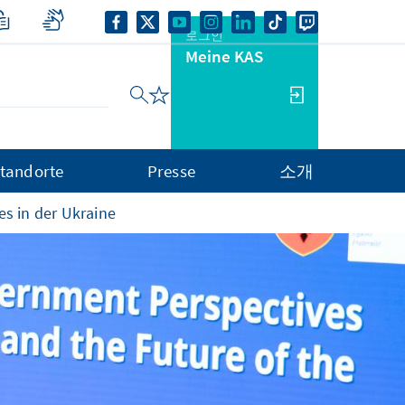
로그인
Meine KAS
tandorte
Presse
소개
s in der Ukraine