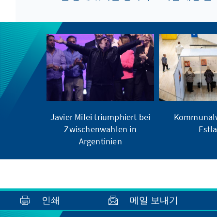
Javier Milei triumphiert bei
Kommunalw
Zwischenwahlen in
Estl
Argentinien
인쇄
메일 보내기