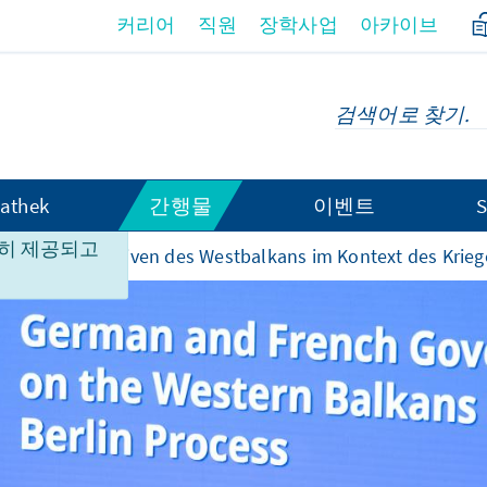
커리어
직원
장학사업
아카이브
athek
간행물
이벤트
S
이지 컨텐츠
히 제공되고
ische Perspektiven des Westbalkans im Kontext des Kriege