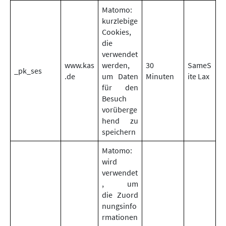
Matomo:
kurzlebige
Cookies,
die
verwendet
www.kas
werden,
30
SameS
_pk_ses
.de
um Daten
Minuten
ite Lax
für den
Besuch
vorüberge
hend zu
speichern
Matomo:
wird
verwendet
, um
die Zuord
nungsinfo
rmationen