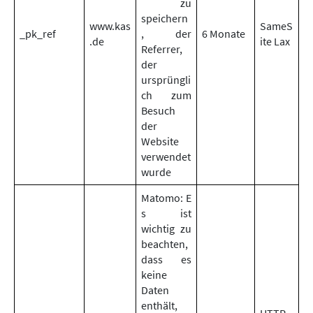
zu
speichern
www.kas
SameS
_pk_ref
, der
6 Monate
.de
ite Lax
Referrer,
der
ursprüngli
ch zum
Besuch
der
Website
verwendet
wurde
Matomo: E
s ist
wichtig zu
beachten,
dass es
keine
Daten
enthält,