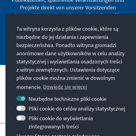
Projekte direkt von unserer Vorsitzenden
Annegret Kramp-Karrenbauer. Abonnieren Sie
jetzt unseren Newsletter und bleiben Sie immer
Ta witryna korzysta z plików cookie, które są
auf dem Laufenden.
niezbędne do jej działania i zapewnienia
bezpieczeństwa. Ponadto witryna gromadzi
Jetzt abonnieren
anonimowe dane użytkowników w celu analizy
statystycznej i wyświetlania osadzonych treści
z witryn zewnętrznych. Ustawienia dotyczące
Nasza misja
plików cookie można zmienić w dowolnym
momencie.
Dowiedz się więcej
Kontakt
Niezbędne techniczne pliki cookie
Pliki cookie do celów analizy statystycznej
Dalsza działalność fundacji
Pliki cookie do wyświetlania
zintegrowanych treści
Impressum
Polityka prywatności
Regulamin