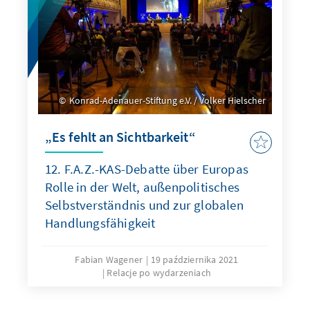
Konrad-Adenauer-Stiftung e.V. / Volker Hielscher
„Es fehlt an Sichtbarkeit“
12. F.A.Z.-KAS-Debatte über Europas
Rolle in der Welt, außenpolitisches
Selbstverständnis und zur globalen
Handlungsfähigkeit
Fabian Wagener
19 października 2021
Relacje po wydarzeniach