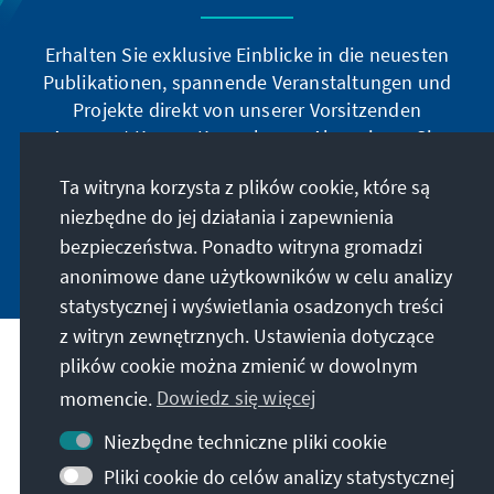
Erhalten Sie exklusive Einblicke in die neuesten
Publikationen, spannende Veranstaltungen und
Projekte direkt von unserer Vorsitzenden
Annegret Kramp-Karrenbauer. Abonnieren Sie
jetzt unseren Newsletter und bleiben Sie immer
Ta witryna korzysta z plików cookie, które są
auf dem Laufenden.
niezbędne do jej działania i zapewnienia
bezpieczeństwa. Ponadto witryna gromadzi
Jetzt abonnieren
anonimowe dane użytkowników w celu analizy
statystycznej i wyświetlania osadzonych treści
z witryn zewnętrznych. Ustawienia dotyczące
plików cookie można zmienić w dowolnym
Nasza misja
momencie.
Dowiedz się więcej
Kontakt
Niezbędne techniczne pliki cookie
Pliki cookie do celów analizy statystycznej
Dalsza działalność fundacji