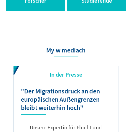
Forscher
Studierende
My w mediach
In der Presse
"Der Migrationsdruck an den
"
europäischen Außengrenzen
A
bleibt weiterhin hoch"
m
Unsere Expertin für Flucht und