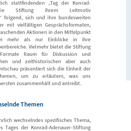
lich stattfindenden „Tag der Konrad-
 die Stiftung ihrem Leitmotiv
“ folgend, sich und ihre bundesweiten
der mit vielfältigen Gesprächsformaten,
raschenden Aktionen in den Mittelpunkt
ei mehr als nur Einblicke in ihre
enbereiche. Vielmehr bietet die Stiftung
n Formate Raum für Diskussion und
chen und zeithistorischen aber auch
mtschau präsentiert sich die Einheit der
r Themen, um zu erläutern, was uns
Innersten zusammenhält und antreibt.
chselnde Themen
ährlich wechselndes spezifisches Thema,
es Tages der Konrad-Adenauer-Stiftung