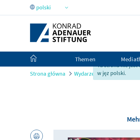
Skip to Main Content
Themen
Mediat
Ta strona nie jes
w jęz polski.
Strona główna
Wydarzenia
Tag der KAS
Mehr