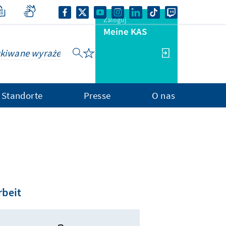
Zaloguj
Meine KAS
Standorte
Presse
O nas
rbeit