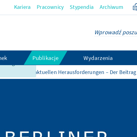
Kariera
Pracownicy
Stypendia
Archiwum
hek
Publikacje
Wydarzenia
t obsługiwana
sche Union vor aktuellen Herausforderungen – Der Beitrag