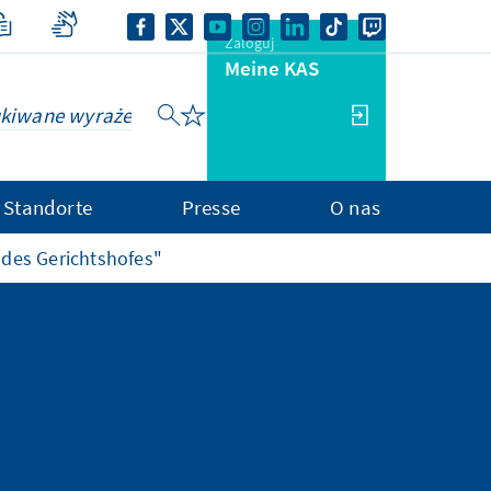
Zaloguj
Meine KAS
Standorte
Presse
O nas
 des Gerichtshofes"