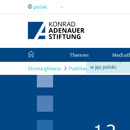
Skip to Main Content
Themen
Mediat
Ta strona nie jes
w jęz polski.
Strona główna
Publikacje
"Die Europäi