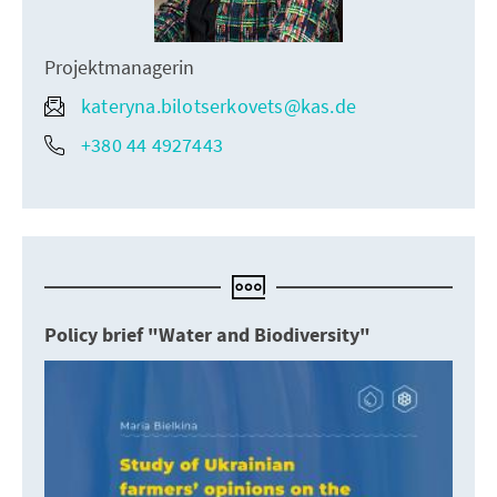
Projektmanagerin
kateryna.bilotserkovets@kas.de
+380 44 4927443
Policy brief "Water and Biodiversity"