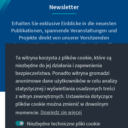
Newsletter
Erhalten Sie exklusive Einblicke in die neuesten
Publikationen, spannende Veranstaltungen und
Projekte direkt von unserer Vorsitzenden
Annegret Kramp-Karrenbauer. Abonnieren Sie
jetzt unseren Newsletter und bleiben Sie immer
Ta witryna korzysta z plików cookie, które są
auf dem Laufenden.
niezbędne do jej działania i zapewnienia
bezpieczeństwa. Ponadto witryna gromadzi
Jetzt abonnieren
anonimowe dane użytkowników w celu analizy
statystycznej i wyświetlania osadzonych treści
z witryn zewnętrznych. Ustawienia dotyczące
plików cookie można zmienić w dowolnym
Nasza misja
momencie.
Dowiedz się więcej
Kontakt
Niezbędne techniczne pliki cookie