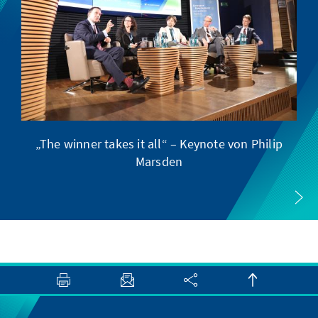
„The winner takes it all“ – Keynote von Philip
E
Marsden