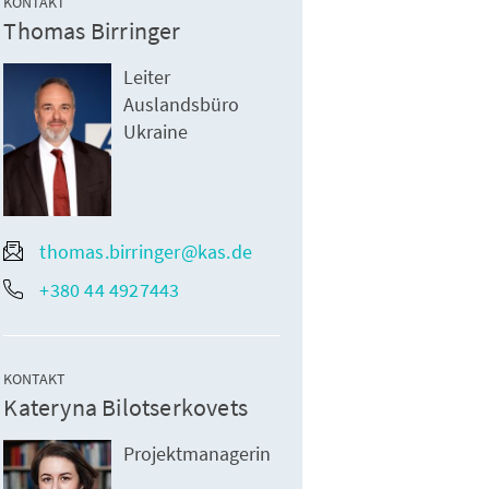
KONTAKT
Thomas Birringer
Leiter
Auslandsbüro
Ukraine
thomas.birringer@kas.de
+380 44 4927443
KONTAKT
Kateryna Bilotserkovets
Projektmanagerin