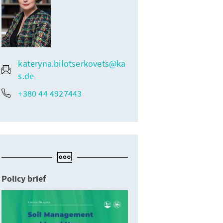
kateryna.bilotserkovets@ka
s.de
+380 44 4927443
Policy brief