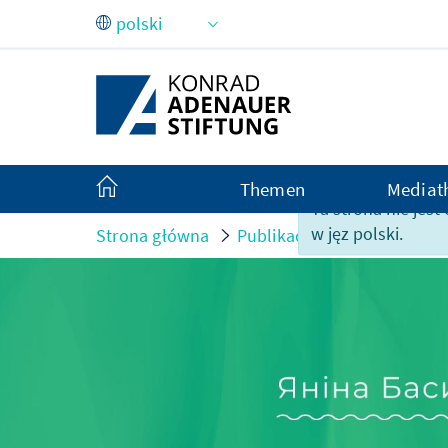
Skip to Main Content
Themen
Mediat
Ta strona nie jes
w jęz polski.
Strona główna
Publikacje
Поводження 