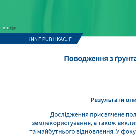
UCEP
INNE PUBLIKACJE
Поводження з ґрунт
Результати опи
Дослідження присвячене політ
землекористування, а також виклик
та майбутнього відновлення. У фокус