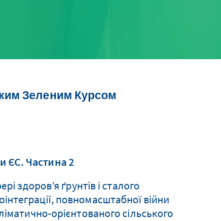
ьким Зеленим Курсом
и ЄС. Частина 2
рі здоров’я ґрунтів і сталого
оінтеграції, повномасштабної війни
 кліматично-орієнтованого сільського