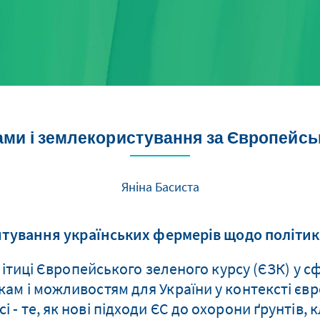
ами і землекористування за Європейс
Яніна Басиста
тування українських фермерів щодо політик
иці Європейського зеленого курсу (ЄЗК) у сфе
ам і можливостям для України у контексті євр
і - те, як нові підходи ЄС до охорони ґрунтів,