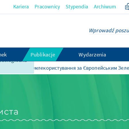
Kariera
Pracownicy
Stypendia
Archiwum
hek
Publikacje
Wydarzenia
t obsługiwana
з ґрунтами і землекористування за Європейським Зел