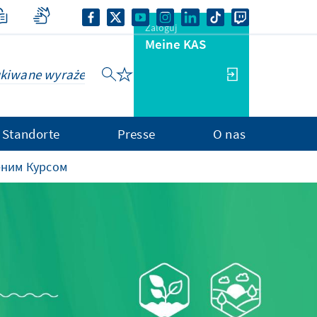
Zaloguj
Meine KAS
Standorte
Presse
O nas
еним Курсом