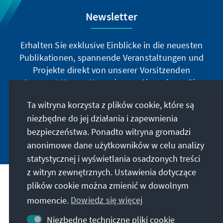
Newsletter
Erhalten Sie exklusive Einblicke in die neuesten
Publikationen, spannende Veranstaltungen und
Projekte direkt von unserer Vorsitzenden
Annegret Kramp-Karrenbauer. Abonnieren Sie
jetzt unseren Newsletter und bleiben Sie immer
Ta witryna korzysta z plików cookie, które są
auf dem Laufenden.
niezbędne do jej działania i zapewnienia
bezpieczeństwa. Ponadto witryna gromadzi
Jetzt abonnieren
anonimowe dane użytkowników w celu analizy
statystycznej i wyświetlania osadzonych treści
z witryn zewnętrznych. Ustawienia dotyczące
Nasza misja
plików cookie można zmienić w dowolnym
momencie.
Dowiedz się więcej
Kontakt
Niezbędne techniczne pliki cookie