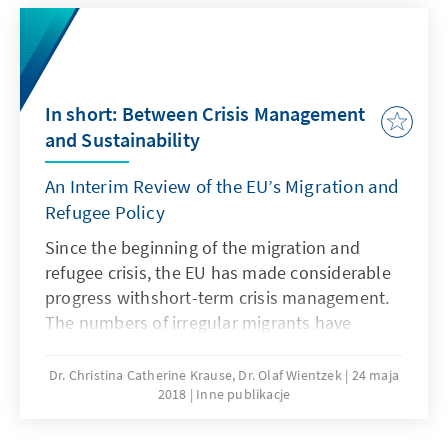
die aktuellen und zukünftigen
Herausforderungen und ist die EU hierfür
gewappnet? Das vorliegende Papier
beschreibt den globalen Kontext, stellt die
In short: Between Crisis Management
Herausforderungen der EU dar und entwickelt
and Sustainability
kurz- und mittelfristige
Handlungsempfehlungen.
An Interim Review of the EU’s Migration and
Refugee Policy
Since the beginning of the migration and
refugee crisis, the EU has made considerable
progress withshort-term crisis management.
The numbers of irregular migrants have
significantly decreased, theadministrative
chaos is resolved and humanitarian
Dr. Christina Catherine Krause, Dr. Olaf Wientzek
24 maja
2018
Inne publikacje
emergencies are overcome. The EU is no
longer incrisis mode. Yet, several areas –
especially the Common European Asylum