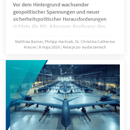
Vor dem Hintergrund wachsender
geopolitischer Spannungen und neuer
sicherheitspolitischer Herausforderungen
richtete die XIII. Adenauer-Konferenz den
Blick auf die europäische Handlungsfähigkeit
und die zukünftige strategische Ausrichtung
Matthias Barner, Philipp Havlicek, Dr. Christina Catherine
Krause
8 maja 2026
Relacje po wydarzeniach
deutscher Außenpolitik. Zugleich markierte
sie das erste Amtsjahr von Außenminister
Johann Wadephul und bot Anlass für eine
außenpolitische Grundsatzrede.