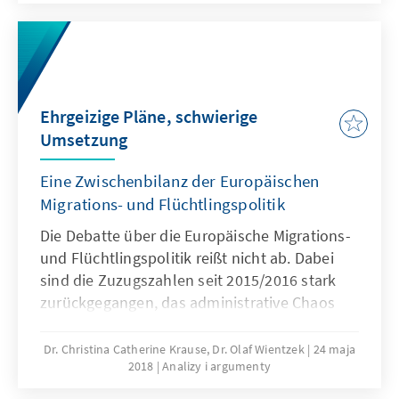
Where does the EU stand now? Whatis the
strategy of the EU three years after the
migration and refugee crisis? What arethe
current and future challenges and is the EU
prepared for them? This paper explains the
Ehrgeizige Pläne, schwierige
global context and analyses the existing
Umsetzung
system – with a focus on the most
recentreforms.
Eine Zwischenbilanz der Europäischen
Migrations- und Flüchtlingspolitik
Die Debatte über die Europäische Migrations-
und Flüchtlingspolitik reißt nicht ab. Dabei
sind die Zuzugszahlen seit 2015/2016 stark
zurückgegangen, das administrative Chaos
bewältigt und die humanitäre Krise
überwunden. Wie ist die Europäische Union
Dr. Christina Catherine Krause, Dr. Olaf Wientzek
24 maja
2018
Analizy i argumenty
drei Jahre nach dem Beginn der Migrations-
und Flüchtlingskrise aufgestellt? Wo liegen