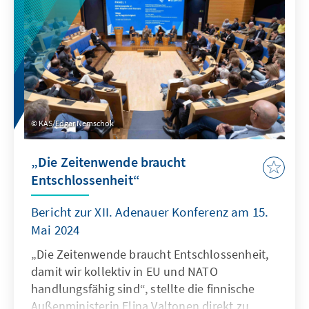
der Krise und verfügen über freie Kapazitäten.
Die Studie unterbreitet Vorschläge, wie diese
Potenziale schnell und effektiv gehoben
werden können.
KAS/Edgar Nemschok
„Die Zeitenwende braucht
Entschlossenheit“
Bericht zur XII. Adenauer Konferenz am 15.
Mai 2024
„Die Zeitenwende braucht Entschlossenheit,
damit wir kollektiv in EU und NATO
handlungsfähig sind“, stellte die finnische
Außenministerin Elina Valtonen direkt zu