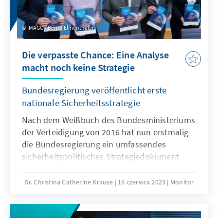
IMAGO / Bernd Elmenthaler
Die verpasste Chance: Eine Analyse
macht noch keine Strategie
Bundesregierung veröffentlicht erste
nationale Sicherheitsstrategie
Nach dem Weißbuch des Bundesministeriums
der Verteidigung von 2016 hat nun erstmalig
die Bundesregierung ein umfassendes
sicherheitspolitisches Strategiedokument
veröffentlicht. Das Auswärtige Amt hatte die
Federführung, weitere Bundesministerien, wie
Dr. Christina Catherine Krause
16 czerwca 2023
Monitor
auch das Bundeskanzleramt wurden eng in
den Entstehungsprozess eingebunden. Die
am 14. Juni 2023 veröffentlichte Nationale