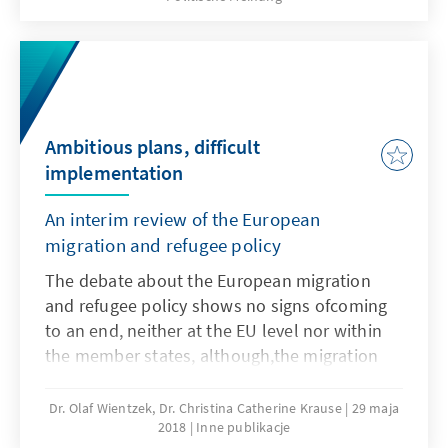
Ambitious plans, difficult
implementation
An interim review of the European
migration and refugee policy
The debate about the European migration
and refugee policy shows no signs ofcoming
to an end, neither at the EU level nor within
the member states, although,the migration
figures have dramatically decreased, the
administrative chaos is resolvedand
Dr. Olaf Wientzek, Dr. Christina Catherine Krause
29 maja
2018
Inne publikacje
humanitarian emergencies are overcome.