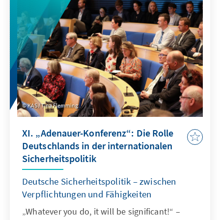
Sicherheitsstrategie fällt in eine Zeit multipler
Krisen und Konflikte: Russland greift nicht nur
die Ukraine an, sondern richtet seine
Aggressionen gegen die gesamte freie
demokratische Welt. Erfüllt die alle Ziele?
KAS / Tina Flemming
XI. „Adenauer-Konferenz“: Die Rolle
Deutschlands in der internationalen
Sicherheitspolitik
Deutsche Sicherheitspolitik – zwischen
Verpflichtungen und Fähigkeiten
„Whatever you do, it will be significant!“ –