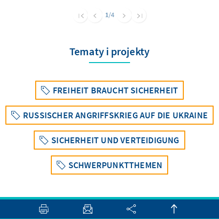
System – are still in need ofimprovement.
1
/4
Tematy i projekty
FREIHEIT BRAUCHT SICHERHEIT
RUSSISCHER ANGRIFFSKRIEG AUF DIE UKRAINE
SICHERHEIT UND VERTEIDIGUNG
SCHWERPUNKTTHEMEN