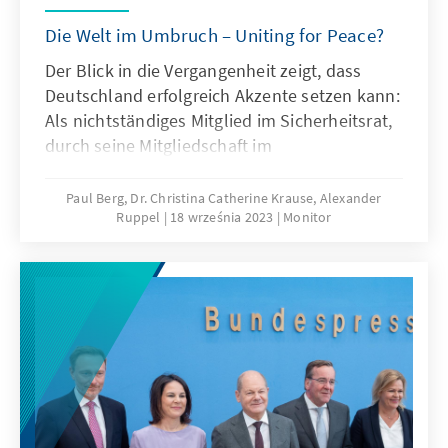
Die Welt im Umbruch – Uniting for Peace?
Der Blick in die Vergangenheit zeigt, dass
Deutschland erfolgreich Akzente setzen kann:
Als nichtständiges Mitglied im Sicherheitsrat,
durch seine Mitgliedschaft im
Menschenrechtsrat wie auch in anderen UN-
Gremien. Die Namibia-Initiative, die
Paul Berg, Dr. Christina Catherine Krause, Alexander
Ruppel
18 września 2023
Monitor
Vermittlung zwischen dem Iran und Irak in
den 1980er Jahren, die Beteiligung an
Friedens- und Stabilisierungsmissionen, das
Eintreten für den Internationalen
Strafgerichtshof oder für ein Ukraine-
Sondertribunal, alles sind wichtige Schritte,
um die Zukunft auf diesem Planeten sicherer,
friedlicher und nachhaltiger zu gestalten.