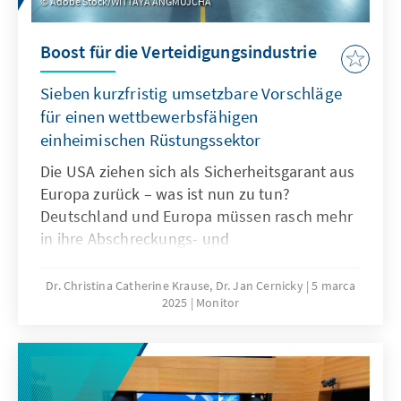
Adobe Stock/WITTAYA ANGMUJCHA
Boost für die Verteidigungsindustrie
Sieben kurzfristig umsetzbare Vorschläge
für einen wettbewerbsfähigen
einheimischen Rüstungssektor
Die USA ziehen sich als Sicherheitsgarant aus
Europa zurück – was ist nun zu tun?
Deutschland und Europa müssen rasch mehr
in ihre Abschreckungs- und
Verteidigungsfähigkeiten investieren. Dabei
verfügt Deutschland in vielen Sektoren, die
Dr. Christina Catherine Krause, Dr. Jan Cernicky
5 marca
2025
Monitor
für die Produktion von Rüstungsgütern
gebraucht werden, über weltweit einzigartiges
Know-how und über beispiellose
Produktionsnetzwerke. Zur gleichen Zeit
befinden sich viele dieser Sektoren aktuell in