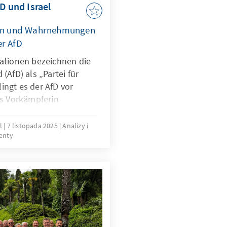
fD und Israel
en und Wahrnehmungen
er AfD
sationen bezeichnen die
(AfD) als „Partei für
ingt es der AfD vor
als Vorkämpferin
d als Beschützerin
hland zu positionieren.
l
7 listopada 2025
Analizy i
enty
spricht einer Reihe
retener Positionen und
 Funktionen. Hierzu
imierung von
griff auf politische
 von Extremismus und
enen Reihen.