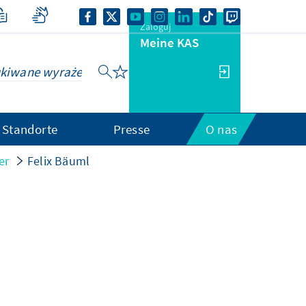
Zaloguj
Meine KAS
Standorte
Presse
O nas
er
Felix Bäuml