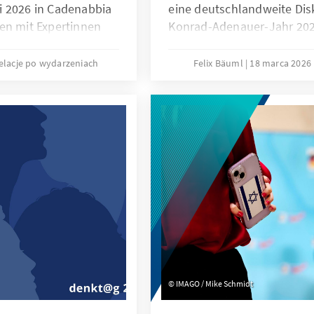
i 2026 in Cadenabbia
eine deutschlandweite Dis
en mit Expertinnen
Konrad-Adenauer-Jahr 2026
t der deutschen
Geburtstags von Konrad A
den die industrielle
sicherheitspolitische Grun
elacje po wydarzeniach
Felix Bäuml
18 marca 2026
he Innovationen, die
eingeordnet und ihre Rele
e internationalen
Debatten über Freiheit und
haftlichen Erfolg.
Verantwortung herausgearb
IMAGO / Mike Schmidt