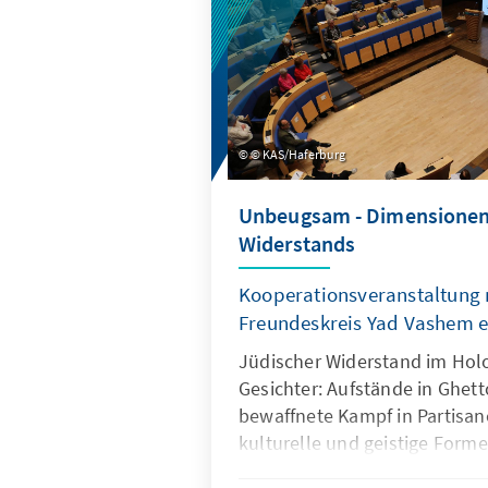
© KAS/Haferburg
Unbeugsam - Dimensionen
Widerstands
Kooperationsveranstaltung
Freundeskreis Yad Vashem e
Jüdischer Widerstand im Holo
Gesichter: Aufstände in Ghett
bewaffnete Kampf in Partisa
kulturelle und geistige Form
Selbstbehauptung. Dennoch sp