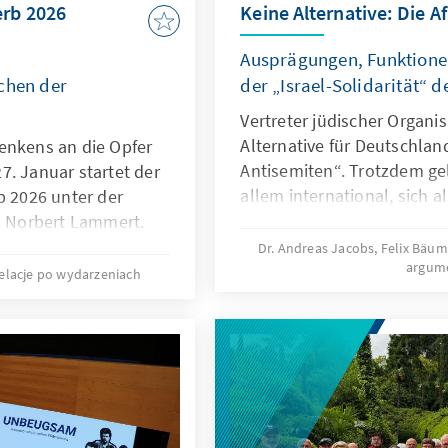
rb 2026
Keine Alternative: Die A
Ausprägungen, Funktion
chen der
der „Israel-Solidarität“ d
Vertreter jüdischer Organi
Alternative für Deutschland 
enkens an die Opfer
Antisemiten“. Trotzdem gel
7. Januar startet der
allem international, sich 
2026 unter der
israelischer Interessen un
r. Norbert Lammert.
jüdischen Lebens in Deutsc
Dr. Andreas Jacobs, Felix Bäum
argum
Diese Positionierung wider
elacje po wydarzeniach
anderer in der Partei vert
erfüllt mehrere politische
zählen vor allem die Legit
Muslimfeindlichkeit, der An
Gegner und die Ablenkung
Antisemitismus in den eig