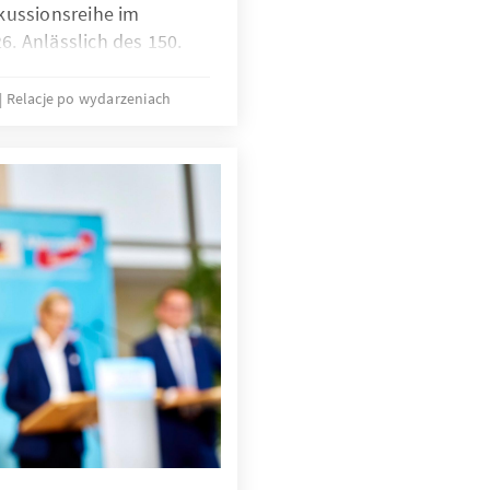
kussionsreihe im
. Anlässlich des 150.
denauer wurde seine
dhaltung historisch
Relacje po wydarzeniach
vanz für gegenwärtige
 politische
eitet.