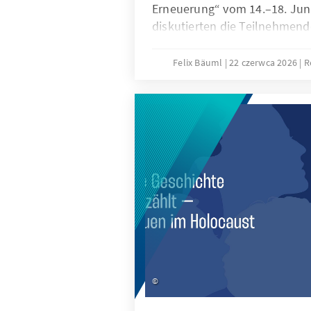
Erneuerung“ vom 14.–18. Jun
diskutierten die Teilnehmend
und Experten über die Zukunf
Industrie. Im Mittelpunkt stan
Felix Bäuml
22 czerwca 2026
R
Transformation, technologisc
Fachkräftesicherung sowie di
Rahmenbedingungen für wirtsc