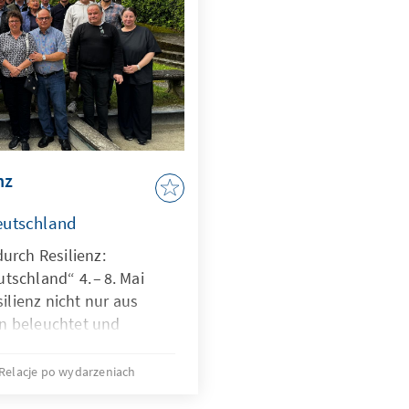
nz
eutschland
durch Resilienz:
tschland“ 4. – 8. Mai
lienz nicht nur aus
n beleuchtet und
epte diskutiert, sondern
uf ihre Bedeutung für
Relacje po wydarzeniach
irtschaftliche und