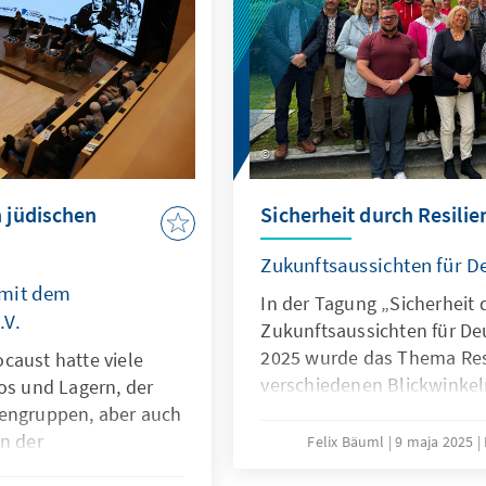
 jüdischen
Sicherheit durch Resilie
Zukunftsaussichten für D
 mit dem
In der Tagung „Sicherheit 
.V.
Zukunftsaussichten für Deu
2025 wurde das Thema Resi
caust hatte viele
verschiedenen Blickwinkel
os und Lagern, der
sicherheitspolitische Konz
nengruppen, aber auch
auch ein kritischer Blick a
en der
Felix Bäuml
9 maja 2025
unsere gesellschaftliche, w
ielt er in der