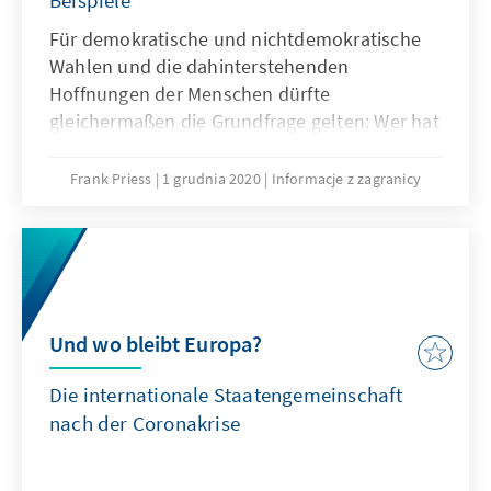
zu den Herausforderungen für die neue
Für demokratische und nichtdemokratische
Bundesregierung und speziell für ihr
Wahlen und die dahinterstehenden
Außenhandeln.
Hoffnungen der Menschen dürfte
gleichermaßen die Grundfrage gelten: Wer hat
die richtige Antwort auf die
Herausforderungen der Zukunft, mit wem
Frank Priess
1 grudnia 2020
Informacje z zagranicy
wird es uns künftig besser gehen? Diese Frage
bewegte die Menschen gestern und bewegt
sie heute.
Und wo bleibt Europa?
Die internationale Staatengemeinschaft
nach der Coronakrise