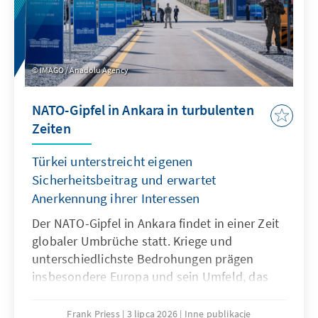
IMAGO / Anadolu Agency
NATO-Gipfel in Ankara in turbulenten
Zeiten
Türkei unterstreicht eigenen
Sicherheitsbeitrag und erwartet
Anerkennung ihrer Interessen
Der NATO-Gipfel in Ankara findet in einer Zeit
globaler Umbrüche statt. Kriege und
unterschiedlichste Bedrohungen prägen
insbesondere Europa und sein Umfeld, das
Bündnis muss reagieren. Die Türkei befindet
sich jeweils an den Schnittstellen: Am
Frank Priess
3 lipca 2026
Inne publikacje