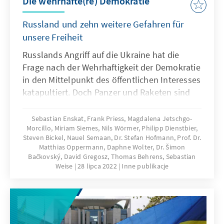
Die wehrhafte(re) Demokratie
begann, es zu tun.
Russland und zehn weitere Gefahren für
unsere Freiheit
Russlands Angriff auf die Ukraine hat die
Frage nach der Wehrhaftigkeit der Demokratie
in den Mittelpunkt des öffentlichen Interesses
katapultiert. Doch Panzer und Raketen sind
nicht die einzige Bedrohung für unsere freie
Gesellschaft. Dieser Essayband widmet sich
Sebastian Enskat, Frank Priess, Magdalena Jetschgo-
Morcillo, Miriam Siemes, Nils Wörmer, Philipp Dienstbier,
daher neben der sicherheitspolitischen
Steven Bickel, Nauel Semaan, Dr. Stefan Hofmann, Prof. Dr.
Bedrohungslage in Europa noch einer Reihe
Matthias Oppermann, Daphne Wolter, Dr. Šimon
weiterer Gefahren für unsere Demokratie.
Bačkovský, David Gregosz, Thomas Behrens, Sebastian
Weise
28 lipca 2022
Inne publikacje