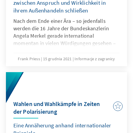
zwischen Anspruch und Wirklichkeit in
ihrem Außenhandeln schließen
Nach dem Ende einer Ära – so jedenfalls
werden die 16 Jahre der Bundeskanzlerin
Angela Merkel gerade international
momentan in vielen Würdigungen gesehen –
lohnt sich eine nüchterne Bestandsaufnahme.
Stehen Deutschland und Europa heute besser
Frank Priess
15 grudnia 2021
Informacje z zagranicy
da als 2005? Ist ihr Einfluss größer, ist ihr
Gestaltungsspielraum gewachsen? Ist ihr
Modell in einer veränderten Welt
widerstandsfähig oder „resilient“, wie es auf
Neudeutsch heißt? Wie steht es um die
beiden traditionellen Pfeiler deutscher
Wahlen und Wahlkämpfe in Zeiten
Außenpolitik: die Europäische Union und das
der Polarisierung
transatlantische Verhältnis? Wie um das
Gewicht „des Westens“ in der Welt?
Eine Annäherung anhand internationaler
Antworten auf diese Fragen weisen den Weg
Beispiele