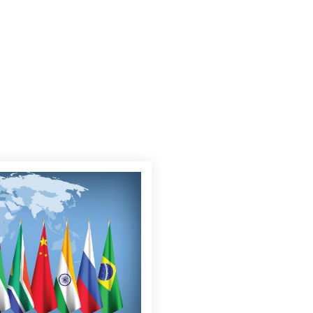
ungen. Diese
ie afrikanischen Länder
n, ihre Funktionsweise
en. Gleichzeitig bieten
änderungen, wie die
n Union in die G20 und
 über die Reform des
en Nationen, Afrika eine
ich auf der globalen