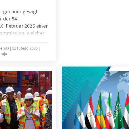
zwischenstaatliche Spann
 – genauer gesagt
Herausforderungen haben d
r der 54
und die AU dazu gezwunge
16. Februar 2025 einen
und Führung neu zu bewert
Kommission, welcher
wichtige geopolitische Ver
issaren und den
Aufnahme der Afrikanische
ionen die Institution
cenda
11 lutego 2025
die erneuten Diskussionen
kraju
l. Dass dies kein
Sicherheitsrats der Vereint
egt auf der Hand. Doch
einzigartige Gelegenheit, s
was stehen sie und
Bühne zu behaupten.
usammenarbeit mit
?