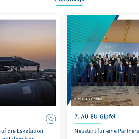
IMAGO / Xinhua
7. AU-EU-Gipfel
uf die Eskalation
Neustart für eine Partne
A mit dem Iran