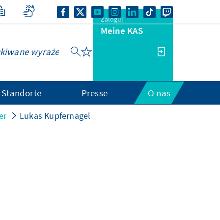
Zaloguj
Meine KAS
Standorte
Presse
O nas
er
Lukas Kupfernagel