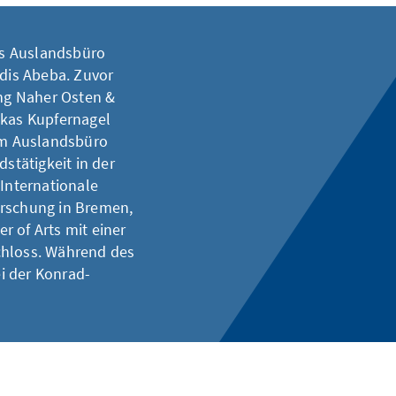
des Auslandsbüro
ddis Abeba. Zuvor
ung Naher Osten &
ukas Kupfernagel
 im Auslandsbüro
dstätigkeit in der
 Internationale
orschung in Bremen,
r of Arts mit einer
chloss. Während des
i der Konrad-