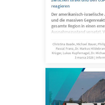
reagieren
Der amerikanisch-israelische 
und die massiven Gegenreakt
gesamte Region in einen ern
Ausnahmezustand versetzt. V
Nordafrika bis zum Golf: Reg
sich, Gesellschaften reagiere
Christina Baade, Michael Bauer, Phili
Pascal Franz, Dr. Markus Hildebran
diplomatische Spannungen w
Krüger, Lukas Kupfernagel, Dr. Michae
Übersicht über die politischen
3 marca 2026
Inform
sicherheitspolitischen Risike
Dynamiken aus der Perspekti
Konrad-Adenauer-Stiftung i
Nordafrika liefert dieser Beric