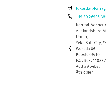
lukas.kupferna
+49 30 26996 38
Konrad-Adenauer-
Auslandsbüro Ät
Union,
Yeka Sub-City, #
Woreda 06
Kebele 09/10
P.O. Box: 110337
Addis Abeba,
Äthiopien