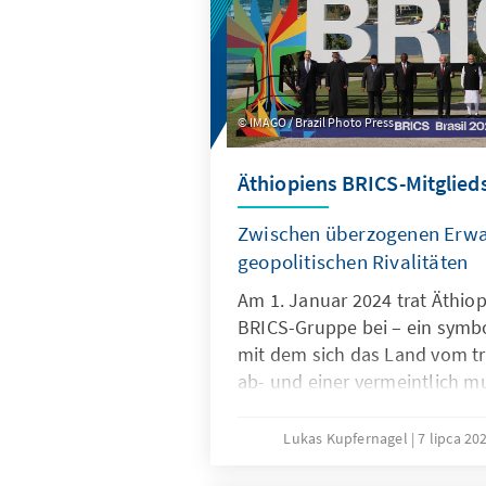
IMAGO / Brazil Photo Press
Äthiopiens BRICS-Mitglied
Zwischen überzogenen Erw
geopolitischen Rivalitäten
Am 1. Januar 2024 trat Äthiopi
BRICS-Gruppe bei – ein symbol
mit dem sich das Land vom tr
ab- und einer vermeintlich m
Weltordnung zuwendet (Counc
Relations, 2024). Addis Abeba s
Lukas Kupfernagel
7 lipca 20
zu einem historischen Erfolg 