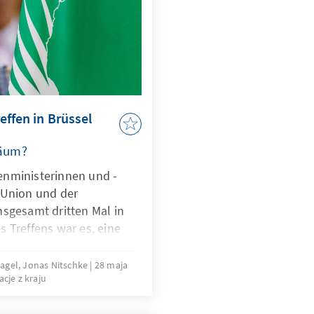
ation oder Umgang mit
tten – werden
ht verschwinden.
effen in Brüssel
läum?
enministerinnen und -
 Union und der
nsgesamt dritten Mal in
 Treffens war es, eine
schritte seit dem
en im Februar 2022 [1]
nagel, Jonas Nitschke
28 maja
cje z kraju
eide Seiten eruieren,
sichts globaler