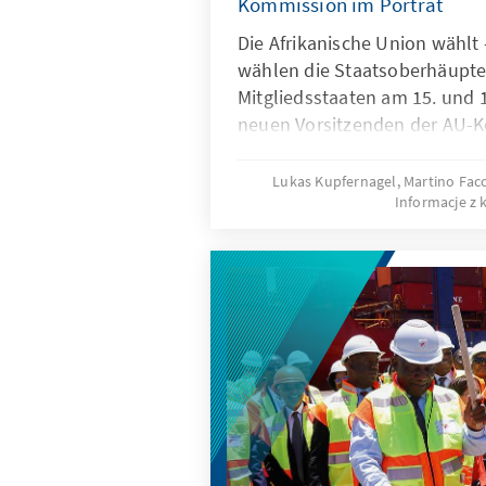
Kommission im Porträt
Die Afrikanische Union wählt
wählen die Staatsoberhäupte
Mitgliedsstaaten am 15. und 
neuen Vorsitzenden der AU-
gemeinsam mit seinen Komm
verschiedenen Unterorganisat
Lukas Kupfernagel, Martino Fac
Informacje z 
mit neuem Schwung führen sol
einfaches Unterfangen ist, li
wer sind die Kandidaten, für 
was bedeutet dies für die Z
Europa und mit Deutschland