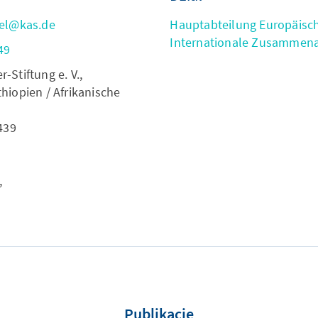
gel@kas.de
Hauptabteilung Europäisc
Internationale Zusammena
49
Stiftung e. V.,
hiopien / Afrikanische
439
,
Publikacje