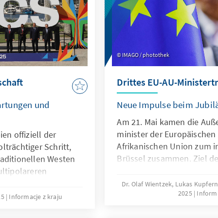
darunter beim Thema Migr
demokratischen Rückschri
gleichwohl nicht über Nac
IMAGO / photothek
schaft
Drittes EU-AU-Ministertr
artungen und
Neue Impulse beim Jubi
Am 21. Mai kamen die Auß
minister der Europäischen
en offiziell der
Afrikanischen Union zum i
trächtiger Schritt,
Brüssel zusammen. Ziel des
aditionellen Westen
umfassende Bilanz der Fort
ultipolareren
sechsten EU-AU-Gipfeltreff
il on Foreign
Dr. Olaf Wientzek, Lukas Kupfer
2025
Informa
zu ziehen. Zudem wollten b
tilisierte den Beitritt
25
Informacje z kraju
wie die Partnerschaft ange
der eigenen