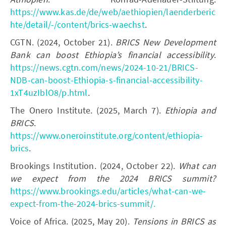
https://www.kas.de/de/web/aethiopien/laenderberic
hte/detail/-/content/brics-waechst
.
CGTN. (2024, October 21).
BRICS New Development
Bank can boost Ethiopia’s financial accessibility
.
https://news.cgtn.com/news/2024-10-21/BRICS-
NDB-can-boost-Ethiopia-s-financial-accessibility-
1xT4uzIblO8/p.html
.
The Onero Institute. (2025, March 7).
Ethiopia and
BRICS
.
https://www.oneroinstitute.org/content/ethiopia-
brics
.
Brookings Institution. (2024, October 22).
What can
we expect from the 2024 BRICS summit?
https://www.brookings.edu/articles/what-can-we-
expect-from-the-2024-brics-summit/.
Voice of Africa. (2025, May 20).
Tensions in BRICS as