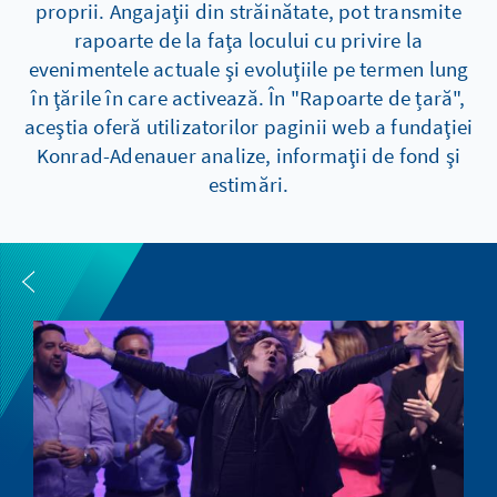
proprii. Angajaţii din străinătate, pot transmite
rapoarte de la faţa locului cu privire la
evenimentele actuale şi evoluţiile pe termen lung
în ţările în care activează. În "Rapoarte de țară",
aceştia oferă utilizatorilor paginii web a fundaţiei
Konrad-Adenauer analize, informaţii de fond şi
estimări.