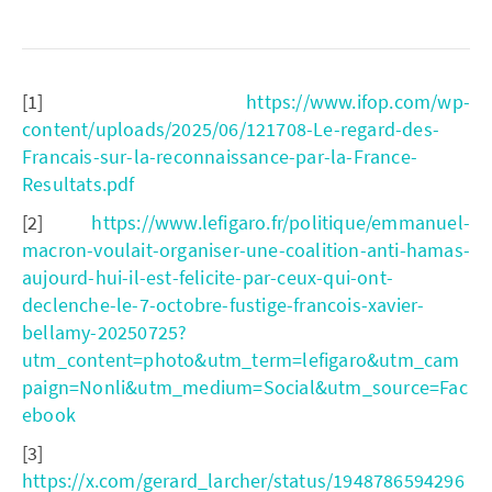
[1]
https://www.ifop.com/wp-
content/uploads/2025/06/121708-Le-regard-des-
Francais-sur-la-reconnaissance-par-la-France-
Resultats.pdf
[2]
https://www.lefigaro.fr/politique/emmanuel-
macron-voulait-organiser-une-coalition-anti-hamas-
aujourd-hui-il-est-felicite-par-ceux-qui-ont-
declenche-le-7-octobre-fustige-francois-xavier-
bellamy-20250725?
utm_content=photo&utm_term=lefigaro&utm_cam
paign=Nonli&utm_medium=Social&utm_source=Fac
ebook
[3]
https://x.com/gerard_larcher/status/1948786594296