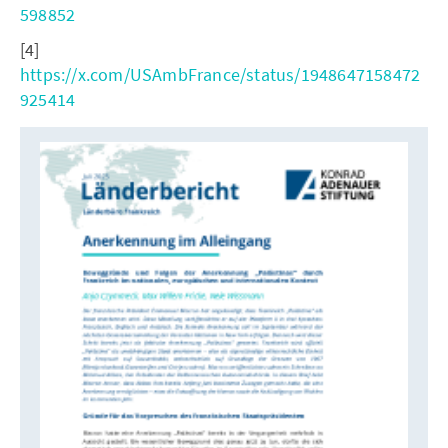
598852
[4]
https://x.com/USAmbFrance/status/1948647158472
925414