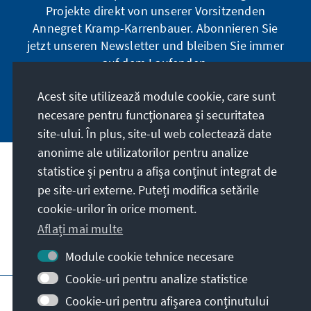
Projekte direkt von unserer Vorsitzenden
Annegret Kramp-Karrenbauer. Abonnieren Sie
jetzt unseren Newsletter und bleiben Sie immer
auf dem Laufenden.
Acest site utilizează module cookie, care sunt
Jetzt abonnieren
necesare pentru funcționarea și securitatea
site-ului. În plus, site-ul web colectează date
anonime ale utilizatorilor pentru analize
statistice și pentru a afișa conținut integrat de
Misiunea noastră
pe site-uri externe. Puteți modifica setările
cookie-urilor în orice moment.
Contact
Aflați mai multe
Alte oferte ale fundației
Module cookie tehnice necesare
Cookie-uri pentru analize statistice
Impressum
Protecția datelor personale
Cookie-uri pentru afișarea conținutului
Termeni de utilizare