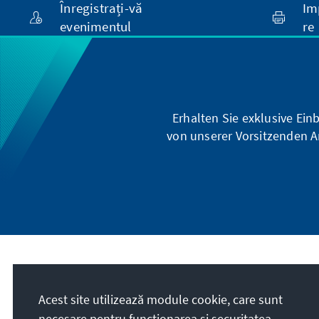
Înregistrați-vă
Im
evenimentul
re
Erhalten Sie exklusive Ein
von unserer Vorsitzenden A
Misiunea noastră
Acest site utilizează module cookie, care sunt
Die Konrad-Adenauer-Stiftung setzt sich
necesare pentru funcționarea și securitatea