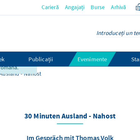
Carieră
Angajați
Burse
Arhivă
ek
Publicații
Evenimente
Sta
 pagini nu
 română.
Ausland - Nahost
30 Minuten Ausland - Nahost
Im Gespräch mit Thomas Volk