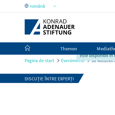
Skip to Main Content
Themen
Mediath
Conținutul acestei
este disponibil in
Pagina de start
Evenimente
30 Minuten 
DISCUȚIE ÎNTRE EXPERȚI