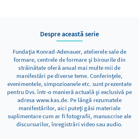
Despre această serie
Fundaţia Konrad-Adenauer, atelierele sale de
formare, centrele de formare şi birourile din
străinătate oferă anual mai multe mii de
manifestări pe diverse teme. Conferinţele,
evenimentele, simpozioanele etc. sunt prezentate
pentru Dvs. într-o manieră actuală şi exclusivă pe
adresa www.kas.de. Pe lângă rezumatele
manifestărilor, aici puteţi găsi materiale
suplimentare cum ar fi fotografii, manuscrise ale
discursurilor, înregistrări video sau audio.