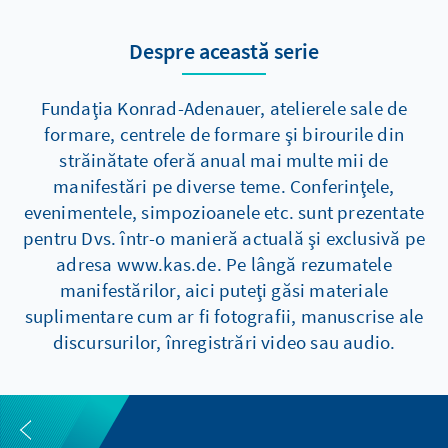
Despre această serie
Fundaţia Konrad-Adenauer, atelierele sale de
formare, centrele de formare şi birourile din
străinătate oferă anual mai multe mii de
manifestări pe diverse teme. Conferinţele,
evenimentele, simpozioanele etc. sunt prezentate
pentru Dvs. într-o manieră actuală şi exclusivă pe
adresa www.kas.de. Pe lângă rezumatele
manifestărilor, aici puteţi găsi materiale
suplimentare cum ar fi fotografii, manuscrise ale
discursurilor, înregistrări video sau audio.